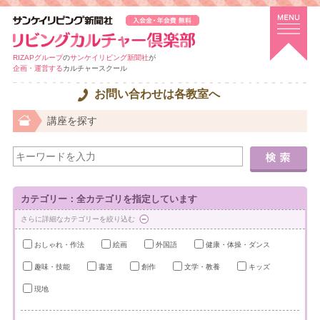
RIZAPグループ
の
サンケイリビング新聞社
が
企画・運営する
カルチャースクール
お問い合わせは各教室へ
講座を探す
カテゴリー：全カテゴリを指定しています
さらに詳細なカテゴリーを絞り込む
おしゃれ・作法
絵画
外国語
健康・体操・ダンス
趣味・技能
書道
創作
文学・教養
キッズ
現地