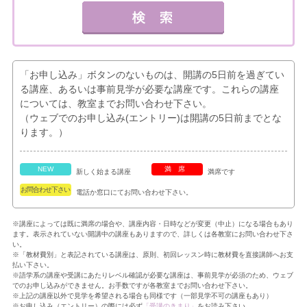
「お申し込み」ボタンのないものは、開講の5日前を過ぎてい
る講座、あるいは事前見学が必要な講座です。これらの講座
については、教室までお問い合わせ下さい。
（ウェブでのお申し込み(エントリー)は開講の5日前までとな
ります。）
NEW
満席
新しく始まる講座
満席です
お問合わせ下さい
電話か窓口にてお問い合わせ下さい。
※講座によっては既に満席の場合や、講座内容・日時などが変更（中止）になる場合もあり
ます。表示されていない開講中の講座もありますので、詳しくは各教室にお問い合わせ下さ
い。
※「教材費別」と表記されている講座は、原則、初回レッスン時に教材費を直接講師へお支
払い下さい。
※語学系の講座や受講にあたりレベル確認が必要な講座は、事前見学が必須のため、ウェブ
でのお申し込みができません。お手数ですが各教室までお問い合わせ下さい。
※上記の講座以外で見学を希望される場合も同様です（一部見学不可の講座もあり）
※お申し込み（エントリー）の際には必ず
「受講のきまり」
をお読み下さい。