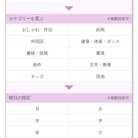
カテゴリーを選ぶ
※複数回答可
おしゃれ・作法
絵画
外国語
健康・体操・ダンス
趣味・技能
書道
創作
文学・教養
キッズ
現地
曜日の指定
※複数回答可
月
火
水
木
金
土