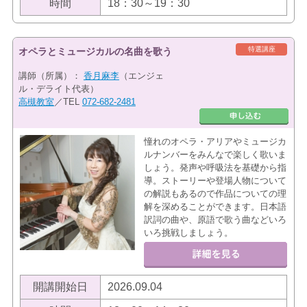
時間
18：30～19：30
特選講座
オペラとミュージカルの名曲を歌う
講師（所属）：
香月麻李
（エンジェ
ル・デライト代表）
高槻教室
／TEL
072-682-2481
憧れのオペラ・アリアやミュージカ
ルナンバーをみんなで楽しく歌いま
しょう。発声や呼吸法を基礎から指
導。ストーリーや登場人物について
の解説もあるので作品についての理
解を深めることができます。日本語
訳詞の曲や、原語で歌う曲などいろ
いろ挑戦しましょう。
開講開始日
2026.09.04