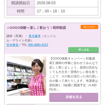
開講開始日
2026.08.03
時間
17：00～18：10
残りわずか
＜GOGO体験＞楽しく歌おう！昭和歌謡
講師（所属）：
香月麻李
（エンジェ
ル・デライト代表）
茨木教室
／TEL
080-4880-4323
【GOGO体験キャンペーン対象講
座】講師の伴奏に合わせてみんなで
楽しく歌いましょう。楽譜が読めな
くても大丈夫！昔懐かしい歌を歌う
ことで、その歌が流行った頃の思い
出が蘇って来たりします。本講座は
原則第1・3金曜に開講予定（4,400
円/月）。