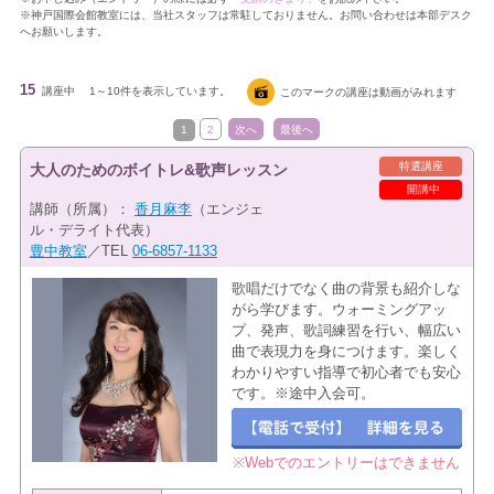
※神戸国際会館教室には、当社スタッフは常駐しておりません。お問い合わせは本部デスク
へお願いします。
15
講座中
1～10件を表示しています。
このマークの講座は動画がみれます
1
2
次へ
最後へ
特選講座
大人のためのボイトレ&歌声レッスン
開講中
講師（所属）：
香月麻李
（エンジェ
ル・デライト代表）
豊中教室
／TEL
06-6857-1133
歌唱だけでなく曲の背景も紹介しな
がら学びます。ウォーミングアッ
プ、発声、歌詞練習を行い、幅広い
曲で表現力を身につけます。楽しく
わかりやすい指導で初心者でも安心
です。※途中入会可。
※Webでのエントリーはできません