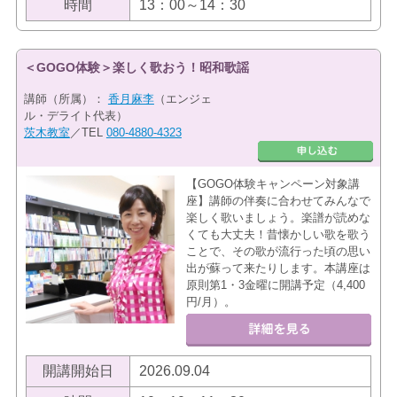
時間
13：00～14：30
＜GOGO体験＞楽しく歌おう！昭和歌謡
講師（所属）：
香月麻李
（エンジェ
ル・デライト代表）
茨木教室
／TEL
080-4880-4323
【GOGO体験キャンペーン対象講
座】講師の伴奏に合わせてみんなで
楽しく歌いましょう。楽譜が読めな
くても大丈夫！昔懐かしい歌を歌う
ことで、その歌が流行った頃の思い
出が蘇って来たりします。本講座は
原則第1・3金曜に開講予定（4,400
円/月）。
開講開始日
2026.09.04