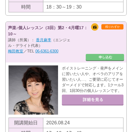
時間
18：30～19：30
残りわずか
声楽♪個人レッスン（3回）第2・4月曜17：
10～
講師（所属）：
香月麻李
（エンジェ
ル・デライト代表）
梅田教室
／TEL
06-6361-6300
ボイストレーニング・発声をメイン
に習いたい人や、オペラのアリアを
習いたい人…、ご要望に応じてオー
ダーメイドで対応します。1クール3
回、1回30分の個人レッスンです。
開講開始日
2026.08.24