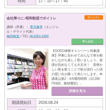
時間
17：10～17：40
残りわずか
会社帰りに♪昭和歌謡でボイトレ
講師（所属）：
香月麻李
（エンジェ
ル・デライト代表）
梅田教室
／TEL
06-6361-6300
【GOGO体験キャンペーン対象講
座】伴奏に合わせてみんなで体を動
かしながら楽しく歌いましょう。楽
譜が読めなくても大丈夫！ 昔懐か
しい歌を歌うことで歌が流行った頃
の思い出が蘇って来たりします。本
講座は第2・4月曜同時間（13,200
円/6回、教材費別）。
開講開始日
2026.08.24