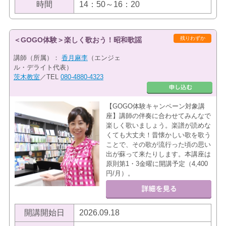
時間
14：50～16：20
残りわずか
＜GOGO体験＞楽しく歌おう！昭和歌謡
講師（所属）：
香月麻李
（エンジェ
ル・デライト代表）
茨木教室
／TEL
080-4880-4323
【GOGO体験キャンペーン対象講
座】講師の伴奏に合わせてみんなで
楽しく歌いましょう。楽譜が読めな
くても大丈夫！昔懐かしい歌を歌う
ことで、その歌が流行った頃の思い
出が蘇って来たりします。本講座は
原則第1・3金曜に開講予定（4,400
円/月）。
開講開始日
2026.09.18