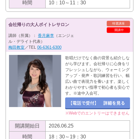
時間
10：10～11：30
特選講座
会社帰りの大人ボイトレサロン
開講中
講師（所属）：
香月麻李
（エンジェ
ル・デライト代表）
梅田教室
／TEL
06-6361-6300
歌唱だけでなく曲の背景も紹介しな
がら学びます。会社帰りに心身をリ
フレッシュしながら、ウォーミング
アップ・発声・歌詞練習を行い、幅
広い曲で表現力を養います。楽しく
わかりやすい指導で初心者も安心で
す。※途中入会可。
※Webでのエントリーはできません
開講開始日
2026.06.25
時間
18：30～19：30