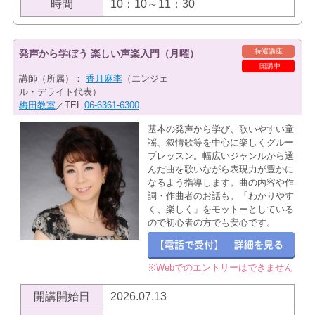
時間
10：10～11：30
特選講座
発声から学ぼう 楽しい声楽入門（月曜）
開講中
講師（所属）：
香月麻李
（エンジェ
ル・デライト代表）
梅田教室
／TEL
06-6361-6300
基本の発声から学び、歌いやすい童
謡、叙情歌等を中心に楽しくグルー
プレッスン。幅広いジャンルから選
んだ曲を歌いながら表現力が豊かに
なるよう指導します。曲の内容や作
詞・作曲者のお話も。「わかりやす
く、楽しく」をモットーとしている
ので初心者の方でも安心です。
※Webでのエントリーはできません
開講開始日
2026.07.13