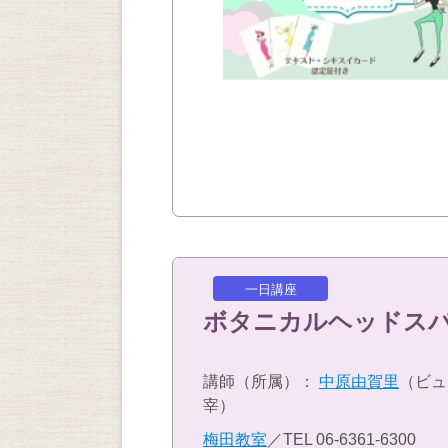
一日講座
ボタニカルヘッドスパ
講師（所属）：
中原由賀里
（ビュ
宰）
梅田教室
／TEL
06-6361-6300