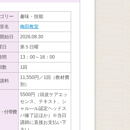
ゴリー
趣味・技能
室名
梅田教室
開始日
2026.08.30
曜日
第５日曜
時間
13：00～16：00
回数
1回
11,550円／1回（教材費
講料
別）
5500円（頭皮ケアエッ
センス、テキスト、シ
ャル―ル認定ヘッドス
・付帯費
パ修了証ほか）※当日
講師に直接お支払い下
さい