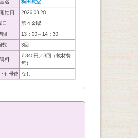
室名
梅田教室
開始日
2026.08.28
曜日
第４金曜
時間
13：00～14：30
回数
3回
7,340円／3回（教材費
講料
無）
・付帯費
なし