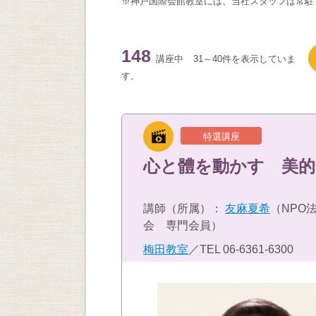
※神戸国際会館教室には、当社スタッフは常駐
148
講座中
31～40件を表示していま
す。
特選講座
心と體を動かす 美的
講師（所属）：
友麻夏希
（NPO
会 専門会員）
梅田教室
／TEL
06-6361-6300