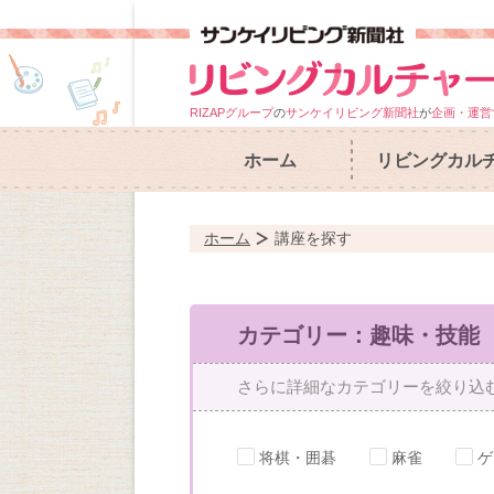
RIZAPグループ
の
サンケイリビング新聞社
が
企画・運営
ホーム
リビングカル
ホーム
講座を探す
カテゴリー：趣味・技能
さらに詳細なカテゴリーを絞り込
将棋・囲碁
麻雀
ゲ