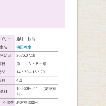
ゴリー
趣味・技能
室名
梅田教室
開始日
2026.07.18
曜日
第１・３・５土曜
時間
14：50～16：20
回数
4回
10,560円／4回（教材費
講料
別）
・付帯費
教材費300円