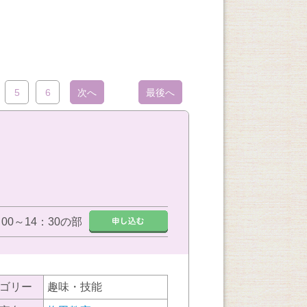
5
6
次へ
最後へ
：00～14：30の部
ゴリー
趣味・技能