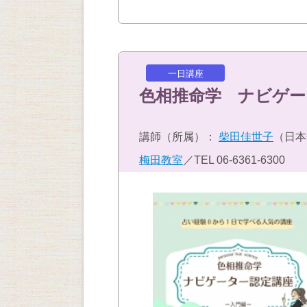
一日講座
色相推命学 ナビゲー
講師（所属）：
柴田佳世子
（日本
梅田教室
／TEL
06-6361-6300