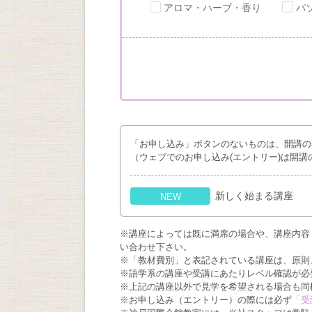
アロマ・ハーブ・香り
パ
「お申し込み」ボタンのないものは、開講の
（ウェブでのお申し込み(エントリー)は開講
新しく始まる講座
NEW
※講座によっては既に満席の場合や、講座内容
い合わせ下さい。
※「教材費別」と表記されている講座は、原則
※語学系の講座や受講にあたりレベル確認が必
※上記の講座以外で見学を希望される場合も同
※お申し込み（エントリー）の際には必ず
「受