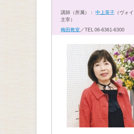
講師（所属）：
中上英子
（ヴォイ
主宰）
梅田教室
／TEL
06-6361-6300