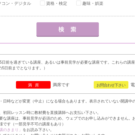
ソコン・デジタル
資格・検定
趣味・娯楽
5日前を過ぎている講座、あるいは事前見学が必要な講座です。これらの講
の5日前までとなります。）
満席です
電
満席
お問合わせ下さい
・日時などが変更（中止）になる場合もあります。表示されていない開講中
、初回レッスン時に教材費を直接講師へお支払い下さい。
要な講座は、事前見学が必須のため、ウェブでのお申し込みができません。
様です（一部見学不可の講座もあり）
講のきまり」
をお読み下さい。