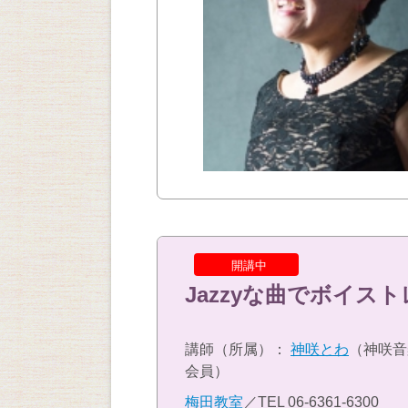
開講中
Jazzyな曲でボイス
講師（所属）：
神咲とわ
（神咲音
会員）
梅田教室
／TEL
06-6361-6300