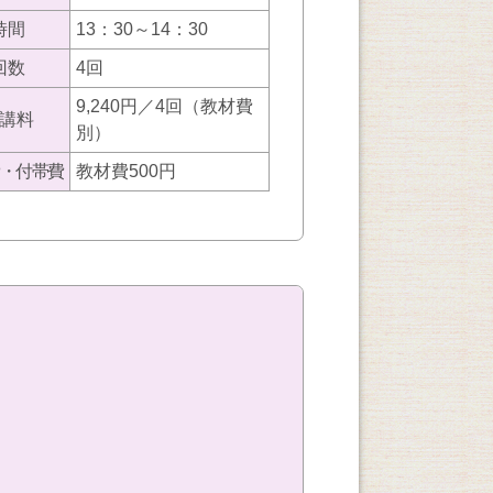
時間
13：30～14：30
回数
4回
9,240円／4回（教材費
講料
別）
・付帯費
教材費500円