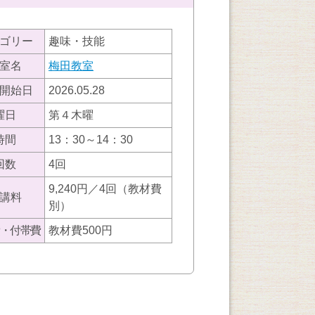
ゴリー
趣味・技能
室名
梅田教室
開始日
2026.05.28
曜日
第４木曜
時間
13：30～14：30
回数
4回
9,240円／4回（教材費
講料
別）
・付帯費
教材費500円