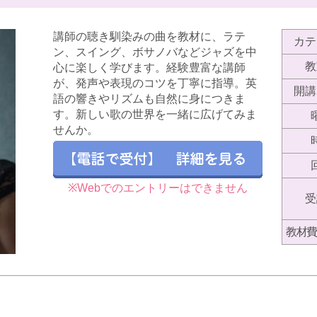
講師の聴き馴染みの曲を教材に、ラテ
カテ
ン、スイング、ボサノバなどジャズを中
教
心に楽しく学びます。経験豊富な講師
が、発声や表現のコツを丁寧に指導。英
開講
語の響きやリズムも自然に身につきま
す。新しい歌の世界を一緒に広げてみま
せんか。
※Webでのエントリーはできません
受
教材費