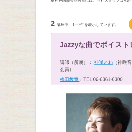
※神戸国際会館教室には、当社スタッフは常駐
2
講座中
1～2件を表示しています。
Jazzyな曲でボイス
講師（所属）：
神咲とわ
（神咲音
会員）
梅田教室
／TEL
06-6361-6300