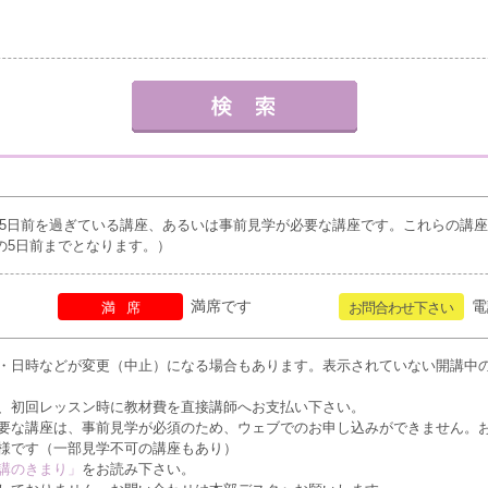
5日前を過ぎている講座、あるいは事前見学が必要な講座です。これらの講
の5日前までとなります。）
満席です
電
満席
お問合わせ下さい
・日時などが変更（中止）になる場合もあります。表示されていない開講中
、初回レッスン時に教材費を直接講師へお支払い下さい。
要な講座は、事前見学が必須のため、ウェブでのお申し込みができません。
様です（一部見学不可の講座もあり）
講のきまり」
をお読み下さい。