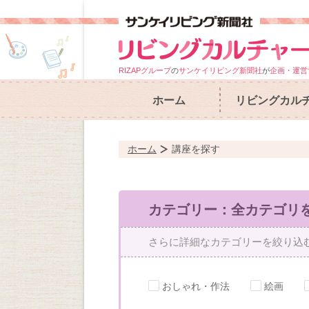
RIZAPグループ
の
サンケイリビング新聞社
が
企画・運営
ホーム
リビングカル
ホーム
講座を探す
カテゴリー：全カテゴリ
さらに詳細なカテゴリーを絞り込
おしゃれ・作法
絵画