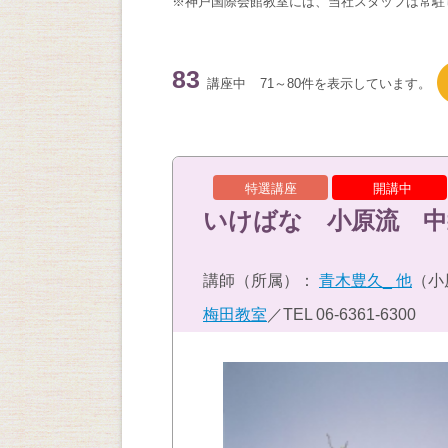
※神戸国際会館教室には、当社スタッフは常駐
83
講座中
71～80件を表示しています。
特選講座
開講中
いけばな 小原流 中
講師（所属）：
青木豊久_ 他
（小
梅田教室
／TEL
06-6361-6300