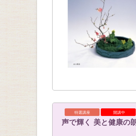
特選講座
開講中
声で輝く 美と健康の