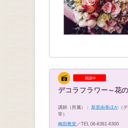
開講中
デコラフラワー～花の
講師（所属）：
新里由美ほか
（デ
宰）
梅田教室
／TEL
06-6361-6300