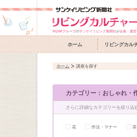
RIZAPグループ
の
サンケイリビング新聞社
が
企画・運営
ホーム
リビングカル
ホーム
講座を探す
カテゴリー：おしゃれ・
さらに詳細なカテゴリーを絞り込
花
作法・マナー
茶