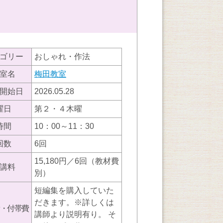
ゴリー
おしゃれ・作法
室名
梅田教室
開始日
2026.05.28
曜日
第２・４木曜
時間
10：00～11：30
回数
6回
15,180円／6回（教材費
講料
別）
短編集を購入していた
だきます。※詳しくは
・付帯費
講師より説明有り。 そ