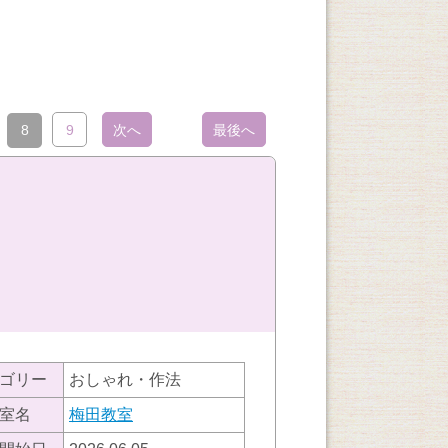
8
9
次へ
最後へ
ゴリー
おしゃれ・作法
室名
梅田教室