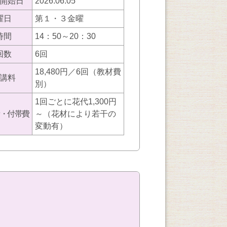
開始日
2026.06.05
曜日
第１・３金曜
時間
14：50～20：30
回数
6回
18,480円／6回（教材費
講料
別）
1回ごとに花代1,300円
・付帯費
～（花材により若干の
変動有）