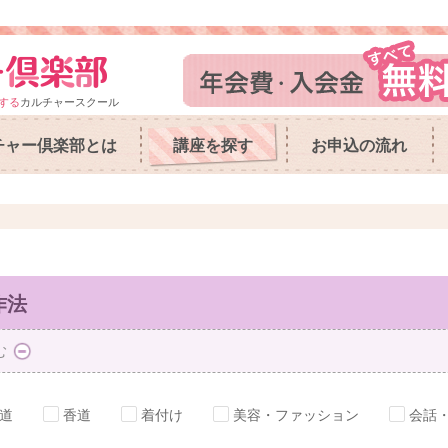
する
カルチャースクール
チャー倶楽部とは
講座を探す
お申込の流れ
作法
む
道
香道
着付け
美容・ファッション
会話