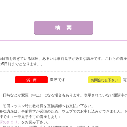
5日前を過ぎている講座、あるいは事前見学が必要な講座です。これらの講
の5日前までとなります。）
満席です
電
満席
お問合わせ下さい
・日時などが変更（中止）になる場合もあります。表示されていない開講中
、初回レッスン時に教材費を直接講師へお支払い下さい。
要な講座は、事前見学が必須のため、ウェブでのお申し込みができません。
様です（一部見学不可の講座もあり）
講のきまり」
をお読み下さい。