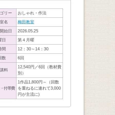
ゴリー
おしゃれ・作法
室名
梅田教室
開始日
2026.05.25
曜日
第４月曜
時間
12：30～14：30
回数
6回
12,540円／6回（教材費
講料
別）
1作品1,800円～（回数
・付帯費
を重ねるに連れて3,000
円が主流に)