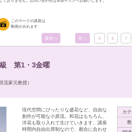
しておりません。お問い合わせは本部デスクへお願いします。
このマークの講座は
動画がみれます
最初へ
前へ
5
6
7
級 第1・3金曜
原流家元教授）
現代空間にぴったりな盛花など、自由な
カテ
創作が可能な小原流。和花はもちろん、
教
洋花も取り入れて生けていきます。講座
時間内自由出席制なので、都合に合わせ