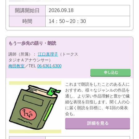
開講開始日
2026.09.18
時間
14：50～20：30
もう一歩先の語り・朗読
講師（所属）：
江口真理子
（トークス
タジオＡアナウンサー）
梅田教室
／TEL
06-6361-6300
これまで朗読をしたことのある人に
おすすめ。様々なジャンルの作品を
通し、より深い作品理解と豊かで繊
細な表現を目指します。聞く人の心
に届く朗読を目標に、年1回の発表
会も。