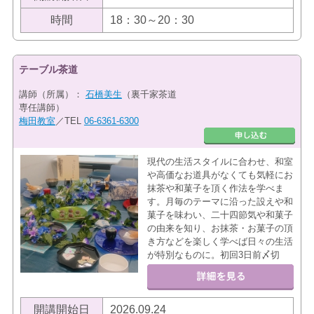
時間
18：30～20：30
テーブル茶道
講師（所属）：
石橋美生
（裏千家茶道
専任講師）
梅田教室
／TEL
06-6361-6300
現代の生活スタイルに合わせ、和室
や高価なお道具がなくても気軽にお
抹茶や和菓子を頂く作法を学べま
す。月毎のテーマに沿った設えや和
菓子を味わい、二十四節気や和菓子
の由来を知り、お抹茶・お菓子の頂
き方などを楽しく学べば日々の生活
が特別なものに。初回3日前〆切
開講開始日
2026.09.24