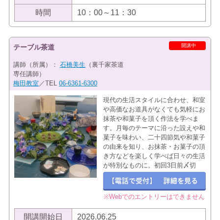
時間
10：00～11：30
開講中
テーブル茶道
講師（所属）：
石橋美生
（裏千家茶道
専任講師）
梅田教室
／TEL
06-6361-6300
現代の生活スタイルに合わせ、和室
や高価なお道具がなくても気軽にお
抹茶や和菓子を頂く作法を学べま
す。月毎のテーマに沿った設えや和
菓子を味わい、二十四節気や和菓子
の由来を知り、お抹茶・お菓子の頂
き方などを楽しく学べば日々の生活
が特別なものに。初回3日前〆切
※Webでのエントリーはできません
開講開始日
2026.06.25