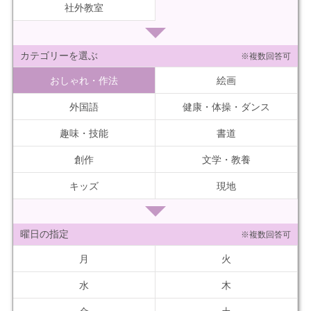
社外教室
カテゴリーを選ぶ
※複数回答可
おしゃれ・作法
絵画
外国語
健康・体操・ダンス
趣味・技能
書道
創作
文学・教養
キッズ
現地
曜日の指定
※複数回答可
月
火
水
木