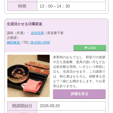
時間
13：00～14：30
生涯活かせる日曜茶道
講師（所属）：
吉内宗周
（茶道裏千家
正教授）
梅田教室
／TEL
06-6361-6300
来客時のおもてなし、和室での挨拶
や立ち居振舞、道具の扱い方などお
点前全般を習得。いざという時役に
立ち、生涯活かせます。この講座で
は、初心者はもちろん、経験者も交
えて一緒にお稽古をします。※お茶
室はありません。
開講開始日
2026.09.20