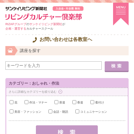
RIZAPグループ
の
サンケイリビング新聞社
が
企画・運営する
カルチャースクール
お問い合わせは各教室へ
講座を探す
カテゴリー：おしゃれ・作法
さらに詳細なカテゴリーを絞り込む
花
作法・マナー
茶道
香道
着付け
美容・ファッション
会話・朗読
コミュニケーション