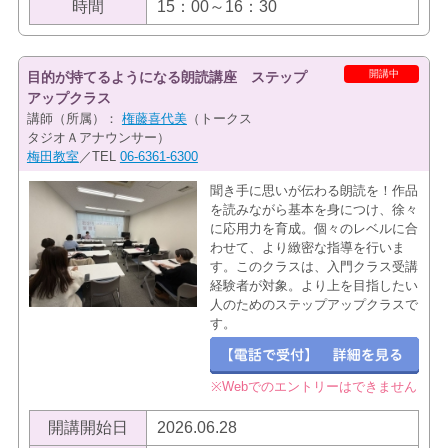
時間
15：00～16：30
開講中
目的が持てるようになる朗読講座 ステップ
アップクラス
講師（所属）：
権藤喜代美
（トークス
タジオＡアナウンサー）
梅田教室
／TEL
06-6361-6300
聞き手に思いが伝わる朗読を！作品
を読みながら基本を身につけ、徐々
に応用力を育成。個々のレベルに合
わせて、より緻密な指導を行いま
す。このクラスは、入門クラス受講
経験者が対象。より上を目指したい
人のためのステップアップクラスで
す。
※Webでのエントリーはできません
開講開始日
2026.06.28