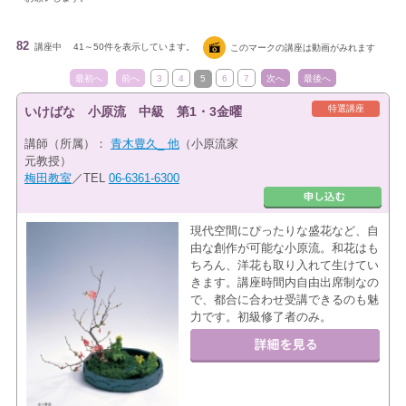
82
講座中
41～50件を表示しています。
このマークの講座は動画がみれます
最初へ
前へ
3
4
5
6
7
次へ
最後へ
特選講座
いけばな 小原流 中級 第1・3金曜
講師（所属）：
青木豊久_ 他
（小原流家
元教授）
梅田教室
／TEL
06-6361-6300
現代空間にぴったりな盛花など、自
由な創作が可能な小原流。和花はも
ちろん、洋花も取り入れて生けてい
きます。講座時間内自由出席制なの
で、都合に合わせ受講できるのも魅
力です。初級修了者のみ。