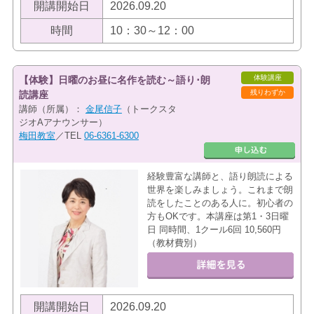
開講開始日
2026.09.20
時間
10：30～12：00
体験講座
【体験】日曜のお昼に名作を読む～語り･朗
残りわずか
読講座
講師（所属）：
金尾信子
（トークスタ
ジオAアナウンサー）
梅田教室
／TEL
06-6361-6300
経験豊富な講師と、語り朗読による
世界を楽しみましょう。これまで朗
読をしたことのある人に。初心者の
方もOKです。本講座は第1・3日曜
日 同時間、1クール6回 10,560円
（教材費別）
開講開始日
2026.09.20