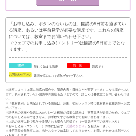
「お申し込み」ボタンのないものは、開講の5日前を過ぎてい
る講座、あるいは事前見学が必要な講座です。これらの講座
については、教室までお問い合わせ下さい。
（ウェブでのお申し込み(エントリー)は開講の5日前までとな
ります。）
NEW
満席
新しく始まる講座
満席です
お問合わせ下さい
電話か窓口にてお問い合わせ下さい。
※講座によっては既に満席の場合や、講座内容・日時などが変更（中止）になる場合もあり
ます。表示されていない開講中の講座もありますので、詳しくは各教室にお問い合わせ下さ
い。
※「教材費別」と表記されている講座は、原則、初回レッスン時に教材費を直接講師へお支
払い下さい。
※語学系の講座や受講にあたりレベル確認が必要な講座は、事前見学が必須のため、ウェブ
でのお申し込みができません。お手数ですが各教室までお問い合わせ下さい。
※上記の講座以外で見学を希望される場合も同様です（一部見学不可の講座もあり）
※お申し込み（エントリー）の際には必ず
「受講のきまり」
をお読み下さい。
※神戸国際会館教室には、当社スタッフは常駐しておりません。お問い合わせは本部デスク
へお願いします。