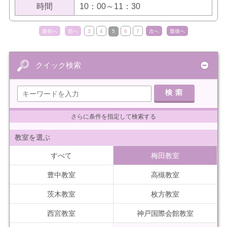
時間
10：00～11：30
最初へ
前へ
3
4
5
6
7
次へ
最後へ
クイック検索
さらに条件を指定して検索する
教室を選ぶ
すべて
梅田教室
豊中教室
高槻教室
茨木教室
枚方教室
西宮教室
神戸国際会館教室