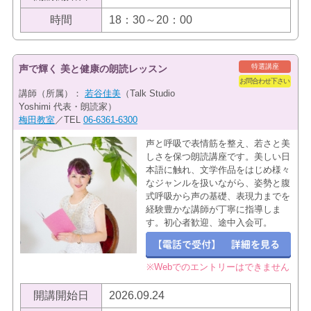
時間
18：30～20：00
特選講座
声で輝く 美と健康の朗読レッスン
お問合わせ下さい
講師（所属）：
若谷佳美
（Talk Studio
Yoshimi 代表・朗読家）
梅田教室
／TEL
06-6361-6300
声と呼吸で表情筋を整え、若さと美
しさを保つ朗読講座です。美しい日
本語に触れ、文学作品をはじめ様々
なジャンルを扱いながら、姿勢と腹
式呼吸から声の基礎、表現力までを
経験豊かな講師が丁寧に指導しま
す。初心者歓迎、途中入会可。
※Webでのエントリーはできません
開講開始日
2026.09.24