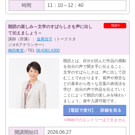
時間
11：10～12：40
開講中
朗読の楽しみ～文学のすばらしさを声に出し
て伝えましょう～
講師（所属）：
金尾信子
（トークスタ
ジオAアナウンサー）
梅田教室
／TEL
06-6361-6300
朗読とは、自分が読んだ作品の感動
を自分の声で聞き手に伝えること。
文学のすばらしさは、声に出して読
むことでわかります。発声や滑舌な
どの基本から色々な言葉の表現法を
学び、自分の声で作品を伝えていく
ことによって朗読の楽しみを味わい
ましょう。途中入講可能です。
※Webでのエントリーはできません
開講開始日
2026.06.27