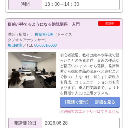
時間
13：00～14：30
開講中
目的が持てるようになる朗読講座 入門
講師（所属）：
権藤喜代美
（トークス
タジオＡアナウンサー）
梅田教室
／TEL
06-6361-6300
初心者歓迎。教材は絵本や学校で習
ったことのある名作、最近の作品な
ど幅広いジャンルから選択。発声練
習から始め作品の読みへと進むこと
で徐々に力をつけ、知らずに表現力
も育成。コミュニケーション力も高
まります。※入門受講者で、より上
を目指す人には上級クラスも。
※Webでのエントリーはできません
開講開始日
2026.06.28