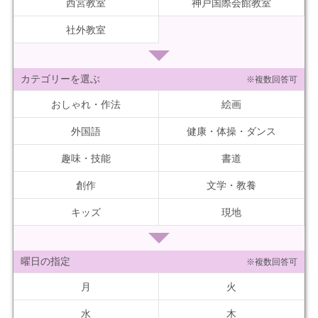
西宮教室
神戸国際会館教室
社外教室
カテゴリーを選ぶ
※複数回答可
おしゃれ・作法
絵画
外国語
健康・体操・ダンス
趣味・技能
書道
創作
文学・教養
キッズ
現地
曜日の指定
※複数回答可
月
火
水
木