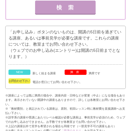
「お申し込み」ボタンのないものは、開講の5日前を過ぎてい
る講座、あるいは事前見学が必要な講座です。これらの講座
については、教室までお問い合わせ下さい。
（ウェブでのお申し込み(エントリー)は開講の5日前までとな
ります。）
NEW
満席
新しく始まる講座
満席です
お問合わせ下さい
電話か窓口にてお問い合わせ下さい。
※講座によっては既に満席の場合や、講座内容・日時などが変更（中止）になる場合もあり
ます。表示されていない開講中の講座もありますので、詳しくは各教室にお問い合わせ下さ
い。
※「教材費別」と表記されている講座は、原則、初回レッスン時に教材費を直接講師へお支
払い下さい。
※語学系の講座や受講にあたりレベル確認が必要な講座は、事前見学が必須のため、ウェブ
でのお申し込みができません。お手数ですが各教室までお問い合わせ下さい。
※上記の講座以外で見学を希望される場合も同様です（一部見学不可の講座もあり）
※お申し込み（エントリー）の際には必ず
「受講のきまり」
をお読み下さい。