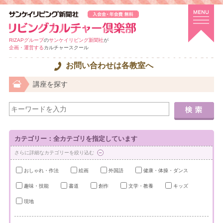
RIZAPグループ
の
サンケイリビング新聞社
が
企画・運営する
カルチャースクール
お問い合わせは各教室へ
講座を探す
カテゴリー：全カテゴリを指定しています
さらに詳細なカテゴリーを絞り込む
おしゃれ・作法
絵画
外国語
健康・体操・ダンス
趣味・技能
書道
創作
文学・教養
キッズ
現地