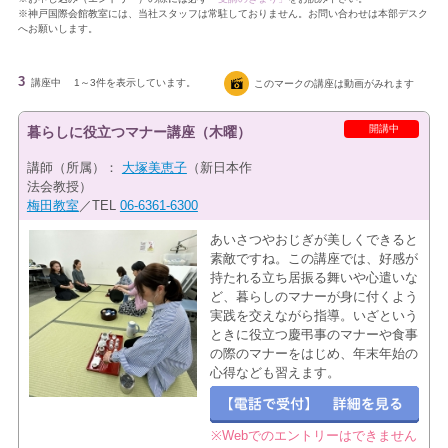
※神戸国際会館教室には、当社スタッフは常駐しておりません。お問い合わせは本部デスク
へお願いします。
3
講座中
1～3件を表示しています。
このマークの講座は動画がみれます
開講中
暮らしに役立つマナー講座（木曜）
講師（所属）：
大塚美恵子
（新日本作
法会教授）
梅田教室
／TEL
06-6361-6300
あいさつやおじぎが美しくできると
素敵ですね。この講座では、好感が
持たれる立ち居振る舞いや心遣いな
ど、暮らしのマナーが身に付くよう
実践を交えながら指導。いざという
ときに役立つ慶弔事のマナーや食事
の際のマナーをはじめ、年末年始の
心得なども習えます。
※Webでのエントリーはできません