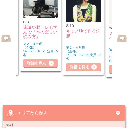
8/8
8/10
速読や脳トレも学
8/10
のウクレ
キモノ地で作る洋
んで「本の楽しい
ミュージ
服
読み方」
バーを楽
第２・４土曜
第２・４月曜
（全6回）
第２・４月曜
（全6回）
14：50～16：20 定員 15
（全6回）
20 定員 6
14：50～16：50 定員 12
名
詳細を見る
細を見る
13：00～14：
名
名
詳
詳細を見る
エリアから探す
【大阪】