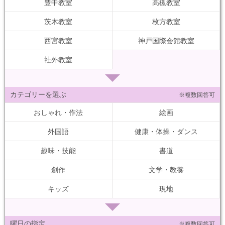
豊中教室
高槻教室
茨木教室
枚方教室
西宮教室
神戸国際会館教室
社外教室
カテゴリーを選ぶ
※複数回答可
おしゃれ・作法
絵画
外国語
健康・体操・ダンス
趣味・技能
書道
創作
文学・教養
キッズ
現地
曜日の指定
※複数回答可