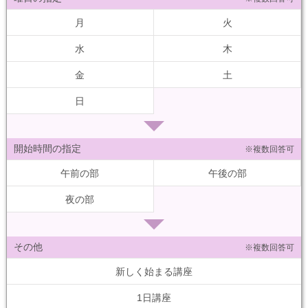
月
火
水
木
金
土
日
開始時間の指定
※複数回答可
午前の部
午後の部
夜の部
その他
※複数回答可
新しく始まる講座
1日講座