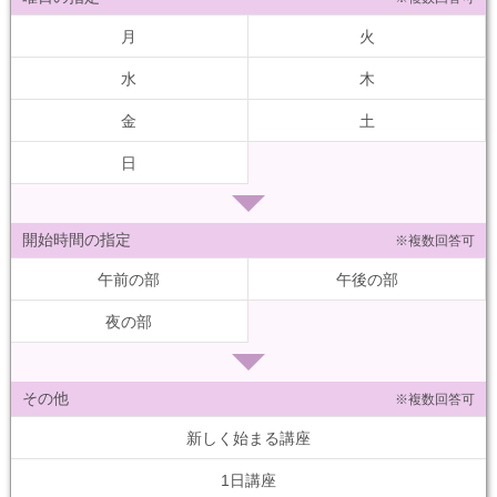
月
火
水
木
金
土
日
開始時間の指定
※複数回答可
午前の部
午後の部
夜の部
その他
※複数回答可
新しく始まる講座
1日講座