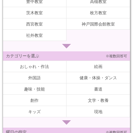
豊中教室
高槻教室
茨木教室
枚方教室
西宮教室
神戸国際会館教室
社外教室
カテゴリーを選ぶ
※複数回答可
おしゃれ・作法
絵画
外国語
健康・体操・ダンス
趣味・技能
書道
創作
文学・教養
キッズ
現地
曜日の指定
※複数回答可