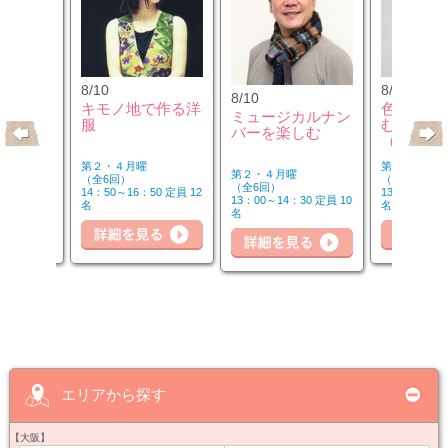
8/10
8/12
8/10
のウクレ
キモノ地で作る洋
色のチカ
ミュージカルナン
服
むカラー
バーを楽しむ
（第2水
第２・４月曜
第２水曜
第２・４月曜
（全6回）
（全3回）
（全6回）
20 定員 6
14：50～16：50 定員 12
13：00～14：
13：00～14：30 定員 10
名
名
名
詳細を見る
細を見る
詳細を見る
詳
エリアから探す
【大阪】