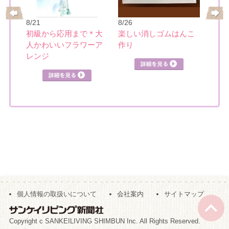
8/21
8/26
8/28
初級から応用まで＊大
楽しい消しゴムはんこ
の筆
スポ
人かわいいフラワーア
作り
ニン
レンジ
個人情報の取扱いについて
会社案内
サイトマップ
Copyright c SANKEILIVING SHIMBUN Inc. All Rights Reserved.