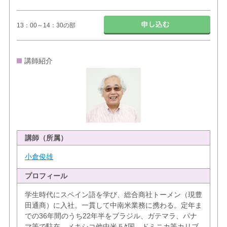
13：00～14：30の部
講師紹介
講師（所属）
小倉俊雄
プロフィール
学生時代にスペイン語を学び、総合商社トーメン（現豊
田通商）に入社。一貫して中南米業務に携わる。定年ま
での36年間のうち22年半をブラジル、ガテマラ、パナ
マ等で駐在、メキシコ他中米５ｹ国、ドミニカ等カリブ