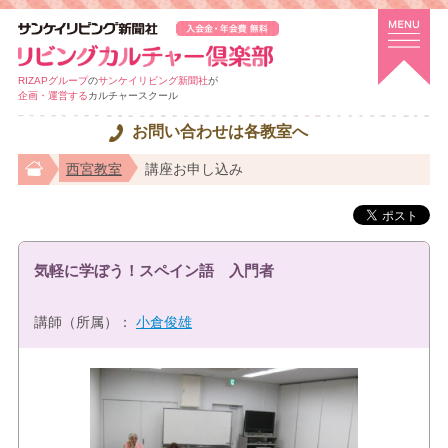
RIZAPグループ
の
サンケイリビング新聞社
が
企画・運営する
カルチャースクール
お問い合わせは各教室へ
西宮教室
講座お申し込み
気軽に学ぼう！スペイン語 入門者
講師（所属）：
小倉俊雄