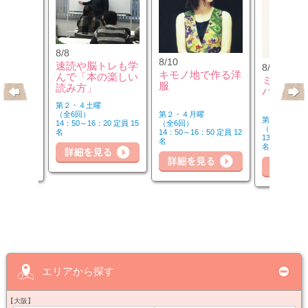
8/8
8/10
速読や脳トレも学
8/10
のウクレ
キモノ地で作る洋
んで「本の楽しい
ミュージ
服
読み方」
バーを楽
第２・４土曜
第２・４月曜
（全6回）
第２・４月曜
（全6回）
14：50～16：20 定員 15
（全6回）
20 定員 6
14：50～16：50 定員 12
名
詳細を見る
細を見る
13：00～14：
名
名
詳
詳細を見る
エリアから探す
【大阪】