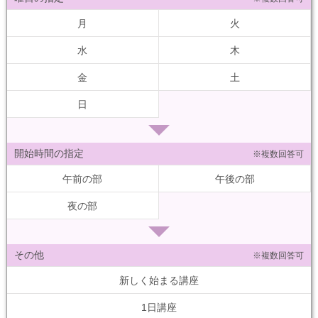
月
火
水
木
金
土
日
開始時間の指定
※複数回答可
午前の部
午後の部
夜の部
その他
※複数回答可
新しく始まる講座
1日講座