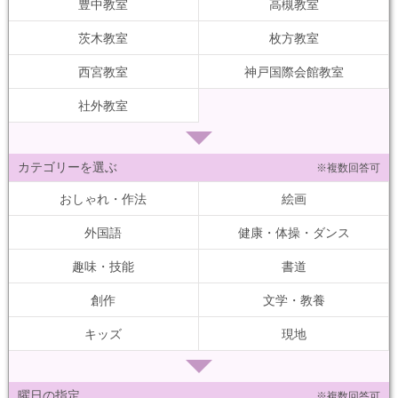
豊中教室
高槻教室
茨木教室
枚方教室
西宮教室
神戸国際会館教室
社外教室
カテゴリーを選ぶ
※複数回答可
おしゃれ・作法
絵画
外国語
健康・体操・ダンス
趣味・技能
書道
創作
文学・教養
キッズ
現地
曜日の指定
※複数回答可