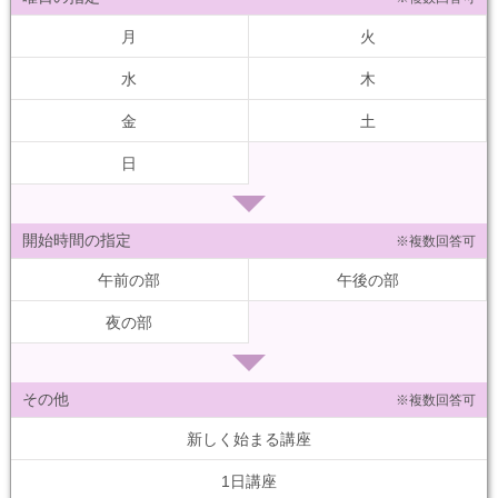
月
火
水
木
金
土
日
開始時間の指定
※複数回答可
午前の部
午後の部
夜の部
その他
※複数回答可
新しく始まる講座
1日講座