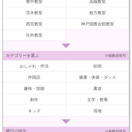
豊中教室
高槻教室
茨木教室
枚方教室
西宮教室
神戸国際会館教室
社外教室
カテゴリーを選ぶ
※複数回答可
おしゃれ・作法
絵画
外国語
健康・体操・ダンス
趣味・技能
書道
創作
文学・教養
キッズ
現地
曜日の指定
※複数回答可