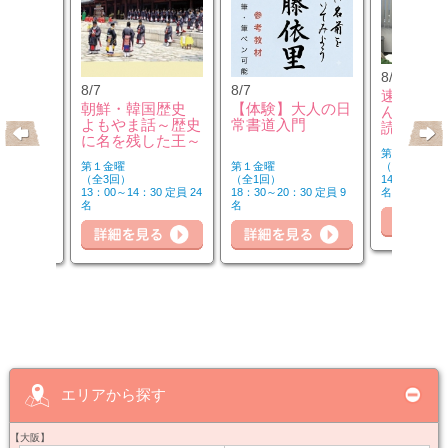
8/8
8/7
8/7
速読や脳
のウクレ
朝鮮・韓国歴史
【体験】大人の日
んで「本
よもやま話～歴史
常書道入門
読み方」
に名を残した王～
第２・４土曜
第１金曜
第１金曜
（全6回）
（全3回）
（全1回）
14：50～16：
20 定員 6
13：00～14：30 定員 24
18：30～20：30 定員 9
名
詳
名
名
細を見る
詳細を見る
詳細を見る
エリアから探す
【大阪】