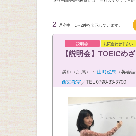
※神戸国際会館教室には、当社スタッフは常駐
2
講座中
1～2件を表示しています。
説明会
お問合わせ下さい
【説明会】TOEICめざ
講師（所属）：
山﨑絵馬
（英会話
西宮教室
／TEL
0798-33-3700