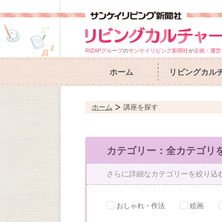
RIZAPグループ
の
サンケイリビング新聞社
が
企画・運営
ホーム
リビングカル
ホーム
講座を探す
カテゴリー：全カテゴリ
さらに詳細なカテゴリーを絞り込
おしゃれ・作法
絵画