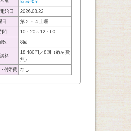
室名
西宮教室
開始日
2026.08.22
曜日
第２・４土曜
時間
10：20～12：00
回数
8回
18,480円／8回（教材費
講料
無）
・付帯費
なし