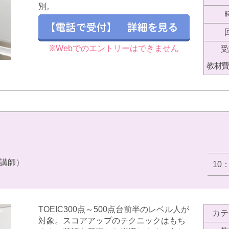
別。
※Webでのエントリーはできません
受
教材費
講師）
10
TOEIC300点～500点台前半のレベル人が
カテ
対象。スコアアップのテクニックはもち