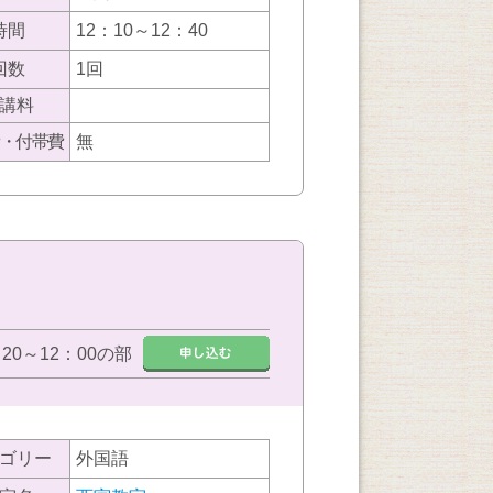
時間
12：10～12：40
回数
1回
講料
・付帯費
無
：20～12：00の部
ゴリー
外国語