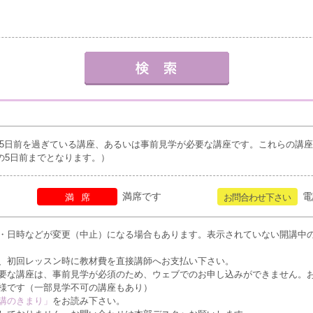
5日前を過ぎている講座、あるいは事前見学が必要な講座です。これらの講
の5日前までとなります。）
満席です
電
満席
お問合わせ下さい
・日時などが変更（中止）になる場合もあります。表示されていない開講中
、初回レッスン時に教材費を直接講師へお支払い下さい。
要な講座は、事前見学が必須のため、ウェブでのお申し込みができません。
様です（一部見学不可の講座もあり）
講のきまり」
をお読み下さい。