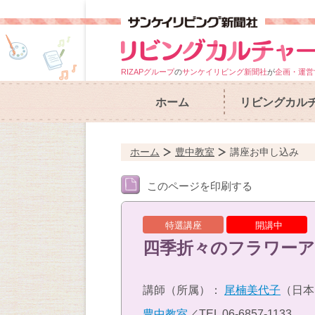
RIZAPグループ
の
サンケイリビング新聞社
が
企画・運営
ホーム
リビングカル
ホーム
豊中教室
講座お申し込み
このページを印刷する
特選講座
開講中
四季折々のフラワー
講師（所属）：
尾楠美代子
（日本
豊中教室
／TEL
06-6857-1133