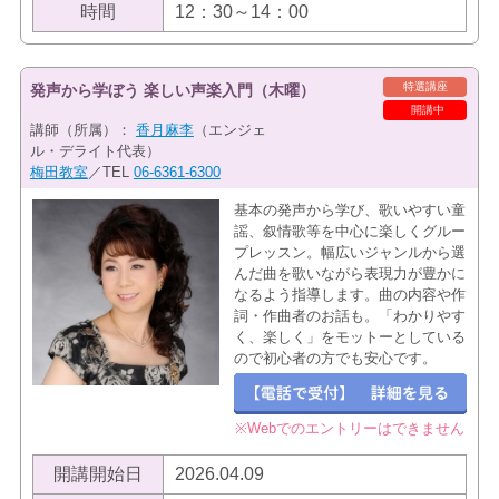
時間
12：30～14：00
特選講座
発声から学ぼう 楽しい声楽入門（木曜）
開講中
講師（所属）：
香月麻李
（エンジェ
ル・デライト代表）
梅田教室
／TEL
06-6361-6300
基本の発声から学び、歌いやすい童
謡、叙情歌等を中心に楽しくグルー
プレッスン。幅広いジャンルから選
んだ曲を歌いながら表現力が豊かに
なるよう指導します。曲の内容や作
詞・作曲者のお話も。「わかりやす
く、楽しく」をモットーとしている
ので初心者の方でも安心です。
※Webでのエントリーはできません
開講開始日
2026.04.09