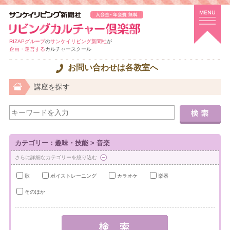
RIZAPグループ
の
サンケイリビング新聞社
が
企画・運営する
カルチャースクール
お問い合わせは各教室へ
講座を探す
カテゴリー：趣味・技能 > 音楽
さらに詳細なカテゴリーを絞り込む
歌
ボイストレーニング
カラオケ
楽器
そのほか