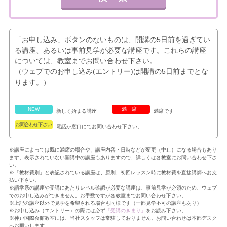
「お申し込み」ボタンのないものは、開講の5日前を過ぎてい
る講座、あるいは事前見学が必要な講座です。これらの講座
については、教室までお問い合わせ下さい。
（ウェブでのお申し込み(エントリー)は開講の5日前までとな
ります。）
NEW
満席
新しく始まる講座
満席です
お問合わせ下さい
電話か窓口にてお問い合わせ下さい。
※講座によっては既に満席の場合や、講座内容・日時などが変更（中止）になる場合もあり
ます。表示されていない開講中の講座もありますので、詳しくは各教室にお問い合わせ下さ
い。
※「教材費別」と表記されている講座は、原則、初回レッスン時に教材費を直接講師へお支
払い下さい。
※語学系の講座や受講にあたりレベル確認が必要な講座は、事前見学が必須のため、ウェブ
でのお申し込みができません。お手数ですが各教室までお問い合わせ下さい。
※上記の講座以外で見学を希望される場合も同様です（一部見学不可の講座もあり）
※お申し込み（エントリー）の際には必ず
「受講のきまり」
をお読み下さい。
※神戸国際会館教室には、当社スタッフは常駐しておりません。お問い合わせは本部デスク
へお願いします。