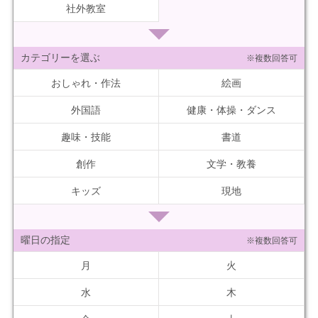
社外教室
カテゴリーを選ぶ
※複数回答可
おしゃれ・作法
絵画
外国語
健康・体操・ダンス
趣味・技能
書道
創作
文学・教養
キッズ
現地
曜日の指定
※複数回答可
月
火
水
木