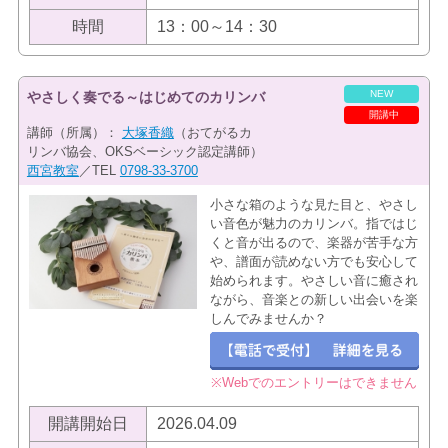
時間
13：00～14：30
NEW
やさしく奏でる～はじめてのカリンバ
開講中
講師（所属）：
大塚香織
（おてがるカ
リンバ協会、OKSベーシック認定講師）
西宮教室
／TEL
0798-33-3700
小さな箱のような見た目と、やさし
い音色が魅力のカリンバ。指ではじ
くと音が出るので、楽器が苦手な方
や、譜面が読めない方でも安心して
始められます。やさしい音に癒され
ながら、音楽との新しい出会いを楽
しんでみませんか？
※Webでのエントリーはできません
開講開始日
2026.04.09