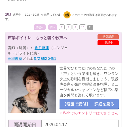
103
講座中
101～103件を表示していま
このマークの講座は動画がみれます
す。
最初へ
前へ
7
8
9
10
11
特選講座
声楽ボイトレ もっと響く歌声へ
開講中
講師（所属）：
香月麻李
（エンジェ
ル・デライト代表）
高槻教室
／TEL
072-682-2481
世界でひとつだけのあなただけの
「声」という楽器を磨き、ワンラン
ク上の歌唱を目指しましょう。現役
声楽家が発声や呼吸法を指導。ミュ
ージカルやシャンソンなど幅広い楽
曲を仲間と楽しく歌います。
※Webでのエントリーはできません
開講開始日
2026.04.17