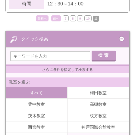
時間
12：30～14：00
最初へ
前へ
7
8
9
10
11
クイック検索
さらに条件を指定して検索する
教室を選ぶ
すべて
梅田教室
豊中教室
高槻教室
茨木教室
枚方教室
西宮教室
神戸国際会館教室