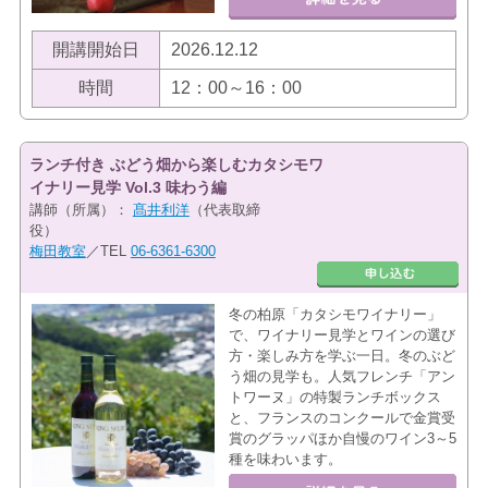
開講開始日
2026.12.12
時間
12：00～16：00
ランチ付き ぶどう畑から楽しむカタシモワ
イナリー見学 Vol.3 味わう編
講師（所属）：
髙井利洋
（代表取締
役）
梅田教室
／TEL
06-6361-6300
冬の柏原「カタシモワイナリー」
で、ワイナリー見学とワインの選び
方・楽しみ方を学ぶ一日。冬のぶど
う畑の見学も。人気フレンチ「アン
トワーヌ」の特製ランチボックス
と、フランスのコンクールで金賞受
賞のグラッパほか自慢のワイン3～5
種を味わいます。