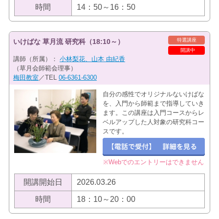
時間
14：50～16：50
特選講座
いけばな 草月流 研究科（18:10～）
開講中
講師（所属）：
小林梨花、山本 由紀香
（草月会師範会理事）
梅田教室
／TEL
06-6361-6300
自分の感性でオリジナルないけばな
を、入門から師範まで指導していき
ます。この講座は入門コースからレ
ベルアップした人対象の研究科コー
スです。
※Webでのエントリーはできません
開講開始日
2026.03.26
時間
18：10～20：00