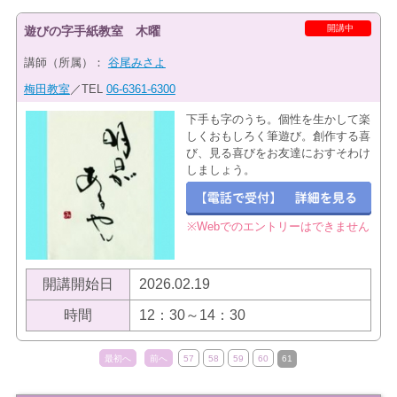
開講中
遊びの字手紙教室 木曜
講師（所属）：
谷尾みさよ
梅田教室
／TEL
06-6361-6300
下手も字のうち。個性を生かして楽
しくおもしろく筆遊び。創作する喜
び、見る喜びをお友達におすそわけ
しましょう。
※Webでのエントリーはできません
開講開始日
2026.02.19
時間
12：30～14：30
最初へ
前へ
57
58
59
60
61