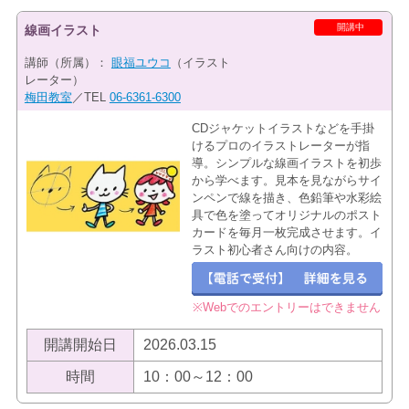
開講中
線画イラスト
講師（所属）：
眼福ユウコ
（イラスト
レーター）
梅田教室
／TEL
06-6361-6300
CDジャケットイラストなどを手掛
けるプロのイラストレーターが指
導。シンプルな線画イラストを初歩
から学べます。見本を見ながらサイ
ンペンで線を描き、色鉛筆や水彩絵
具で色を塗ってオリジナルのポスト
カードを毎月一枚完成させます。イ
ラスト初心者さん向けの内容。
※Webでのエントリーはできません
開講開始日
2026.03.15
時間
10：00～12：00