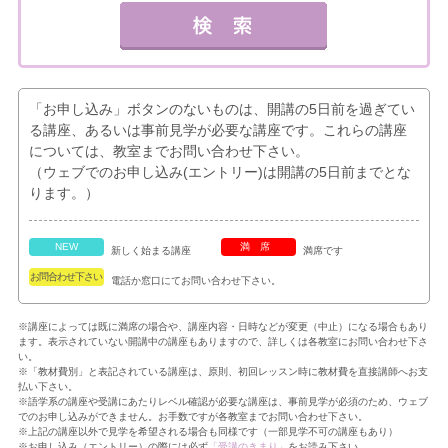
「お申し込み」ボタンのないものは、開講の5日前を過ぎてい
る講座、あるいは事前見学が必要な講座です。これらの講座
については、教室までお問い合わせ下さい。
（ウェブでのお申し込み(エントリー)は開講の5日前までとな
ります。）
NEW
満席
新しく始まる講座
満席です
お問合わせ下さい
電話か窓口にてお問い合わせ下さい。
※講座によっては既に満席の場合や、講座内容・日時などが変更（中止）になる場合もあり
ます。表示されていない開講中の講座もありますので、詳しくは各教室にお問い合わせ下さ
い。
※「教材費別」と表記されている講座は、原則、初回レッスン時に教材費を直接講師へお支
払い下さい。
※語学系の講座や受講にあたりレベル確認が必要な講座は、事前見学が必須のため、ウェブ
でのお申し込みができません。お手数ですが各教室までお問い合わせ下さい。
※上記の講座以外で見学を希望される場合も同様です（一部見学不可の講座もあり）
※お申し込み（エントリー）の際には必ず
「受講のきまり」
をお読み下さい。