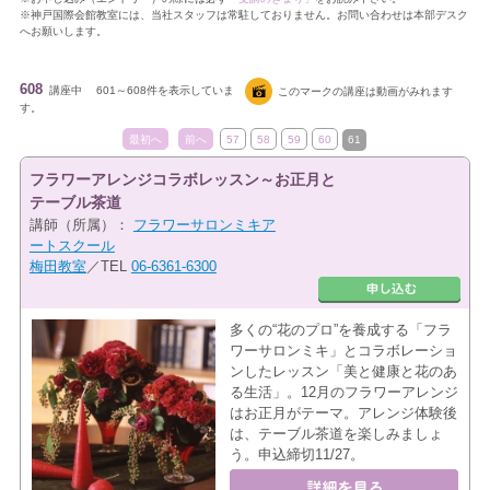
※神戸国際会館教室には、当社スタッフは常駐しておりません。お問い合わせは本部デスク
へお願いします。
608
講座中
601～608件を表示していま
このマークの講座は動画がみれます
す。
最初へ
前へ
57
58
59
60
61
フラワーアレンジコラボレッスン～お正月と
テーブル茶道
講師（所属）：
フラワーサロンミキア
ートスクール
梅田教室
／TEL
06-6361-6300
多くの“花のプロ”を養成する「フラ
ワーサロンミキ」とコラボレーショ
ンしたレッスン「美と健康と花のあ
る生活」。12月のフラワーアレンジ
はお正月がテーマ。アレンジ体験後
は、テーブル茶道を楽しみましょ
う。申込締切11/27。