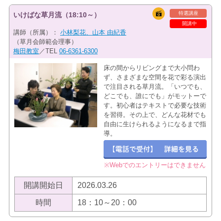
特選講座
いけばな草月流（18:10～）
開講中
講師（所属）：
小林梨花、山本 由紀香
（草月会師範会理事）
梅田教室
／TEL
06-6361-6300
床の間からリビングまで大小問わ
ず、さまざまな空間を花で彩る演出
で注目される草月流。「いつでも、
どこでも、誰にでも」がモットーで
す。初心者はテキストで必要な技術
を習得。その上で、どんな花材でも
自由に生けられるようになるまで指
導。
※Webでのエントリーはできません
開講開始日
2026.03.26
時間
18：10～20：00