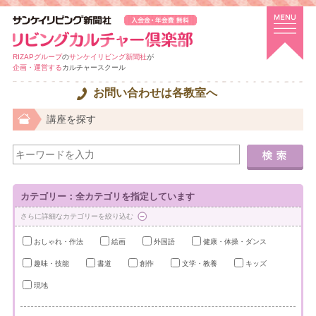
RIZAPグループ
の
サンケイリビング新聞社
が
企画・運営する
カルチャースクール
お問い合わせは各教室へ
講座を探す
カテゴリー：全カテゴリを指定しています
さらに詳細なカテゴリーを絞り込む
おしゃれ・作法
絵画
外国語
健康・体操・ダンス
趣味・技能
書道
創作
文学・教養
キッズ
現地