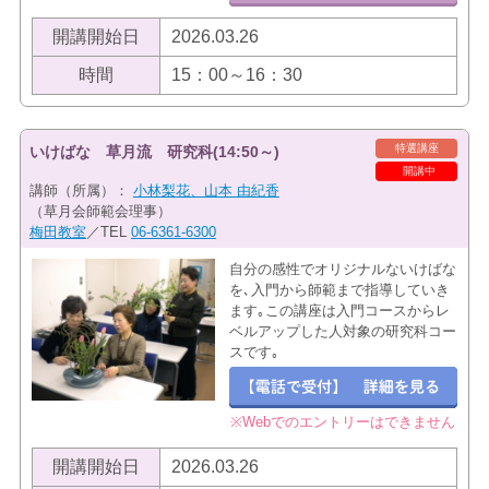
開講開始日
2026.03.26
時間
15：00～16：30
特選講座
いけばな 草月流 研究科(14:50～)
開講中
講師（所属）：
小林梨花、山本 由紀香
（草月会師範会理事）
梅田教室
／TEL
06-6361-6300
自分の感性でオリジナルないけばな
を､入門から師範まで指導していき
ます｡この講座は入門コースからレ
ベルアップした人対象の研究科コー
スです｡
※Webでのエントリーはできません
開講開始日
2026.03.26