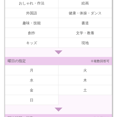
おしゃれ・作法
絵画
外国語
健康・体操・ダンス
趣味・技能
書道
創作
文学・教養
キッズ
現地
曜日の指定
※複数回答可
月
火
水
木
金
土
日