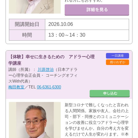
れる方にもおすすめ。
開講開始日
2026.10.06
時間
13：00～14：30
一日講座
【体験】幸せに生きるための アドラー心理
残りわずか
学講座
講師（所属）：
川原啓治
（日本アドラ
ー心理学会正会員・ コーチングオフィ
スWith代表）
梅田教室
／TEL
06-6361-6300
新型コロナで難しくなったと言われ
る人間関係。家族や友人、会社の上
司・部下・同僚とのコミュニケーシ
ョンの改善に役立つアドラー心理学
を学びませんか。自分の考え方を変
えるだけで人生が変わります。※本