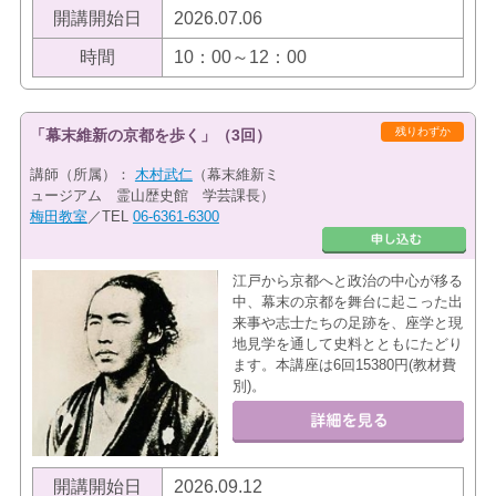
開講開始日
2026.07.06
時間
10：00～12：00
残りわずか
「幕末維新の京都を歩く」（3回）
講師（所属）：
木村武仁
（幕末維新ミ
ュージアム 霊山歴史館 学芸課長）
梅田教室
／TEL
06-6361-6300
江戸から京都へと政治の中心が移る
中、幕末の京都を舞台に起こった出
来事や志士たちの足跡を、座学と現
地見学を通して史料とともにたどり
ます。本講座は6回15380円(教材費
別)。
開講開始日
2026.09.12