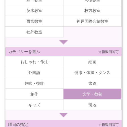
茨木教室
枚方教室
西宮教室
神戸国際会館教室
社外教室
カテゴリーを選ぶ
※複数回答可
おしゃれ・作法
絵画
外国語
健康・体操・ダンス
趣味・技能
書道
創作
文学・教養
キッズ
現地
曜日の指定
※複数回答可