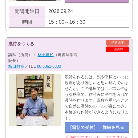
開講開始日
2026.09.24
時間
15：00～16：30
特選講座
漢詩をつくる
開講中
講師（所属）：
林田暁径
（暁書法学院
院長）
梅田教室
／TEL
06-6361-6300
漢詩を作るには、韻や平仄といった
規則があり難しいと思い込んでいま
せんか。この講座では、パズルのよ
うな感覚で、作詩表に語句を入れて
漢詩を作ります。回数を重ねること
で自然に漢詩のルールが身につき、
本格的な作詩ができるようになりま
す。
※Webでのエントリーはできません