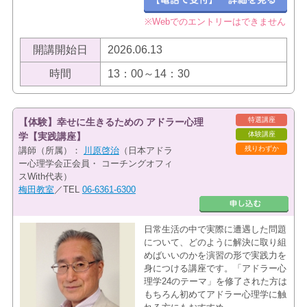
※Webでのエントリーはできません
開講開始日
2026.06.13
時間
13：00～14：30
特選講座
【体験】幸せに生きるための アドラー心理
体験講座
学【実践講座】
残りわずか
講師（所属）：
川原啓治
（日本アドラ
ー心理学会正会員・ コーチングオフィ
スWith代表）
梅田教室
／TEL
06-6361-6300
日常生活の中で実際に遭遇した問題
について、どのように解決に取り組
めばいいのかを演習の形で実践力を
身につける講座です。「アドラー心
理学24のテーマ」を修了された方は
もちろん初めてアドラー心理学に触