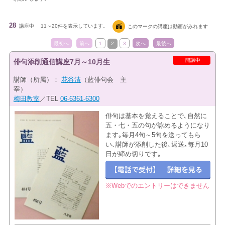
28
講座中
11～20件を表示しています。
このマークの講座は動画がみれます
最初へ
前へ
1
2
3
次へ
最後へ
開講中
俳句添削通信講座7月～10月生
講師（所属）：
花谷清
（藍俳句会 主
宰）
梅田教室
／TEL
06-6361-6300
俳句は基本を覚えることで､自然に
五・七・五の句が詠めるようになり
ます｡毎月4句～5句を送ってもら
い､講師が添削した後､返送｡毎月10
日が締め切りです｡
※Webでのエントリーはできません