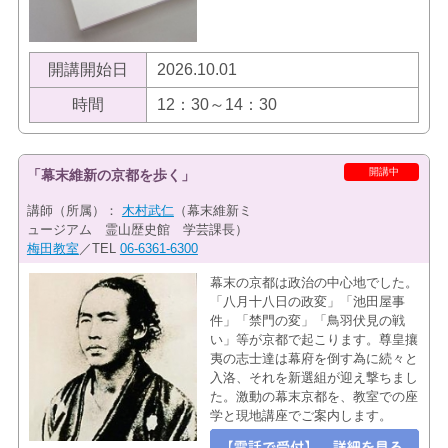
開講開始日
2026.10.01
時間
12：30～14：30
開講中
「幕末維新の京都を歩く」
講師（所属）：
木村武仁
（幕末維新ミ
ュージアム 霊山歴史館 学芸課長）
梅田教室
／TEL
06-6361-6300
幕末の京都は政治の中心地でした。
「八月十八日の政変」「池田屋事
件」「禁門の変」「鳥羽伏見の戦
い」等が京都で起こります。尊皇攘
夷の志士達は幕府を倒す為に続々と
入洛、それを新選組が迎え撃ちまし
た。激動の幕末京都を、教室での座
学と現地講座でご案内します。