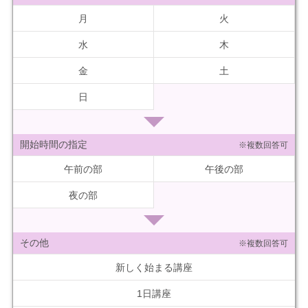
月
火
水
木
金
土
日
開始時間の指定
※複数回答可
午前の部
午後の部
夜の部
その他
※複数回答可
新しく始まる講座
1日講座