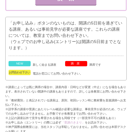
「お申し込み」ボタンのないものは、開講の5日前を過ぎてい
る講座、あるいは事前見学が必要な講座です。これらの講座
については、教室までお問い合わせ下さい。
（ウェブでのお申し込み(エントリー)は開講の5日前までとな
ります。）
NEW
満席
新しく始まる講座
満席です
お問合わせ下さい
電話か窓口にてお問い合わせ下さい。
※講座によっては既に満席の場合や、講座内容・日時などが変更（中止）になる場合もあり
ます。表示されていない開講中の講座もありますので、詳しくは各教室にお問い合わせ下さ
い。
※「教材費別」と表記されている講座は、原則、初回レッスン時に教材費を直接講師へお支
払い下さい。
※語学系の講座や受講にあたりレベル確認が必要な講座は、事前見学が必須のため、ウェブ
でのお申し込みができません。お手数ですが各教室までお問い合わせ下さい。
※上記の講座以外で見学を希望される場合も同様です（一部見学不可の講座もあり）
※お申し込み（エントリー）の際には必ず
「受講のきまり」
をお読み下さい。
※神戸国際会館教室には、当社スタッフは常駐しておりません。お問い合わせは本部デスク
へお願いします。