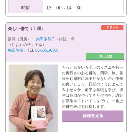
時間
13：00～14：30
特選講座
楽しい俳句（土曜）
講師（所属）：
柴田多鶴子
（俳誌「鳰
（にお）の子」主宰）
梅田教室
／TEL
06-6361-6300
もっとも短い五七五のリズムを持っ
た奥行きのある俳句。四季、旅、花
等詠む題材に決まりがないのが俳句
の良いところ。日記のようによんで
みませんか。前半は基礎を学び、後
半は各自が作ってきた俳句を、講師
が添削やアドバイスを行い、一歩上
の俳句表現を目指します。