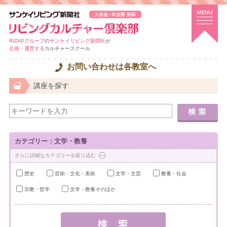
RIZAPグループ
の
サンケイリビング新聞社
が
企画・運営する
カルチャースクール
お問い合わせは各教室へ
講座を探す
カテゴリー：文学・教養
さらに詳細なカテゴリーを絞り込む
歴史
芸術・文化・美術
文学・文芸
教養・社会
宗教・哲学
文学・教養そのほか