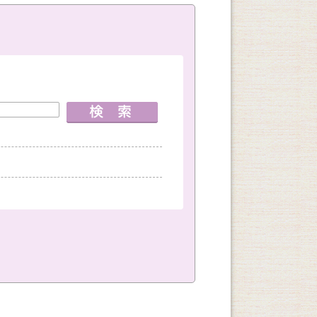
室
神戸国際会館教室
創作
文学・教養