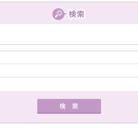
中教室
高槻教室
茨木教室
枚方教室
西宮教
外国語
健康・体操・ダンス
趣味・技能
書道