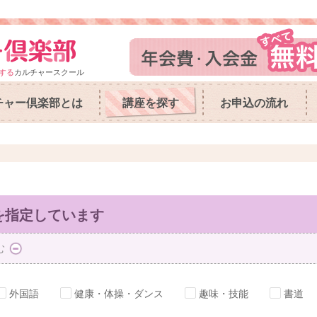
する
カルチャースクール
チャー倶楽部とは
講座を探す
お申込の流れ
を指定しています
む
外国語
健康・体操・ダンス
趣味・技能
書道