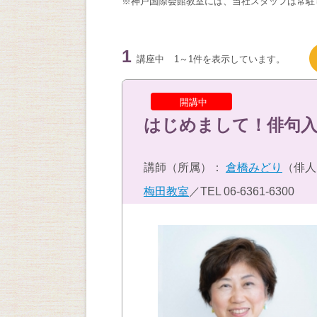
※神戸国際会館教室には、当社スタッフは常駐
1
講座中
1～1件を表示しています。
開講中
はじめまして！俳句入
講師（所属）：
倉橋みどり
（俳人
梅田教室
／TEL
06-6361-6300