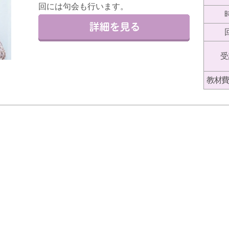
回には句会も行います。
受
教材費