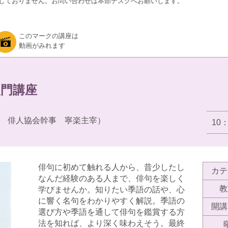
しておりません。お問い合わせは本部デスクへお願いします。
このマークの講座は
動画がみれます
門講座
 俳人協会幹事 寧楽主宰）
10
俳句に初めて触れる人から、昔少したし
カテ
なんだ経験のある人まで、俳句を楽しく
教
学びませんか。知りたい季語の話や、心
に響く名句をわかりやすく解説。季語の
開講
選び方や季語を通して俳句を鑑賞する方
法を知れば、より深く味わえそう。最終