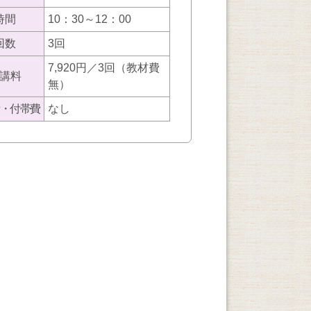
時間
10：30～12：00
回数
3回
7,920円／3回（教材費
講料
無）
・付帯費
なし