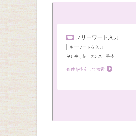
フリーワード入力
例）生け花 ダンス 手芸
条件を指定して検索
教室を選ぶ
すべて
梅田教室
豊
社外教室
カテゴリーを選ぶ
おしゃれ・作法
絵画