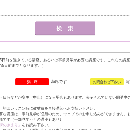
5日前を過ぎている講座、あるいは事前見学が必要な講座です。これらの講
の5日前までとなります。）
満席です
電
満席
お問合わせ下さい
・日時などが変更（中止）になる場合もあります。表示されていない開講中
、初回レッスン時に教材費を直接講師へお支払い下さい。
要な講座は、事前見学が必須のため、ウェブでのお申し込みができません。
様です（一部見学不可の講座もあり）
講のきまり」
をお読み下さい。