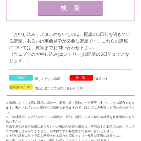
「お申し込み」ボタンのないものは、開講の5日前を過ぎてい
る講座、あるいは事前見学が必要な講座です。これらの講座
については、教室までお問い合わせ下さい。
（ウェブでのお申し込み(エントリー)は開講の5日前までとな
ります。）
NEW
満席
新しく始まる講座
満席です
お問合わせ下さい
電話か窓口にてお問い合わせ下さい。
※講座によっては既に満席の場合や、講座内容・日時などが変更（中止）になる場合もあり
ます。表示されていない開講中の講座もありますので、詳しくは各教室にお問い合わせ下さ
い。
※「教材費別」と表記されている講座は、原則、初回レッスン時に教材費を直接講師へお支
払い下さい。
※語学系の講座や受講にあたりレベル確認が必要な講座は、事前見学が必須のため、ウェブ
でのお申し込みができません。お手数ですが各教室までお問い合わせ下さい。
※上記の講座以外で見学を希望される場合も同様です（一部見学不可の講座もあり）
※お申し込み（エントリー）の際には必ず
「受講のきまり」
をお読み下さい。