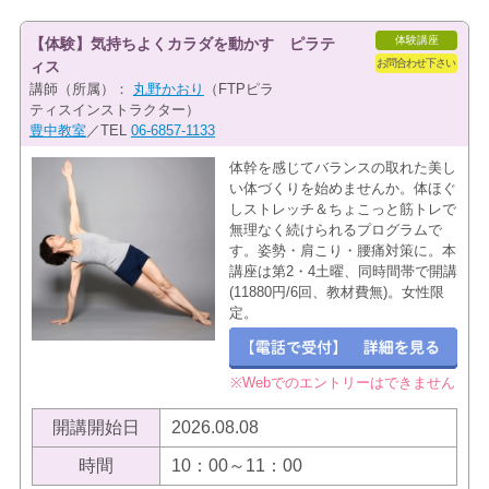
体験講座
【体験】気持ちよくカラダを動かす ピラテ
お問合わせ下さい
ィス
講師（所属）：
丸野かおり
（FTPピラ
ティスインストラクター）
豊中教室
／TEL
06-6857-1133
体幹を感じてバランスの取れた美し
い体づくりを始めませんか。体ほぐ
しストレッチ＆ちょこっと筋トレで
無理なく続けられるプログラムで
す。姿勢・肩こり・腰痛対策に。本
講座は第2・4土曜、同時間帯で開講
(11880円/6回、教材費無)。女性限
定。
※Webでのエントリーはできません
開講開始日
2026.08.08
時間
10：00～11：00