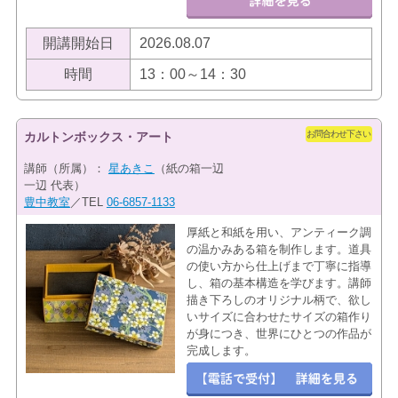
開講開始日
2026.08.07
時間
13：00～14：30
お問合わせ下さい
カルトンボックス・アート
講師（所属）：
星あきこ
（紙の箱一辺
一辺 代表）
豊中教室
／TEL
06-6857-1133
厚紙と和紙を用い、アンティーク調
の温かみある箱を制作します。道具
の使い方から仕上げまで丁寧に指導
し、箱の基本構造を学びます。講師
描き下ろしのオリジナル柄で、欲し
いサイズに合わせたサイズの箱作り
が身につき、世界にひとつの作品が
完成します。