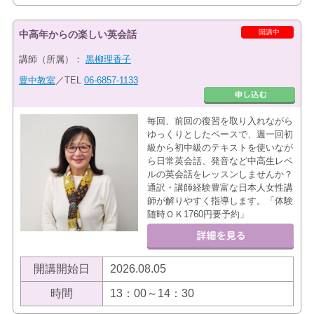
開講中
中高年からの楽しい英会話
講師（所属）：
黒柳理香子
豊中教室
／TEL
06-6857-1133
毎回、前回の復習を取り入れながら
ゆっくりとしたペースで、週一回初
級から初中級のテキストを使いなが
ら日常英会話、発音など中高生レベ
ルの英会話をレッスンしませんか？
通訳・講師経験豊富な日本人女性講
師が解りやすく指導します。「体験
随時ＯＫ1760円要予約」
開講開始日
2026.08.05
時間
13：00～14：30