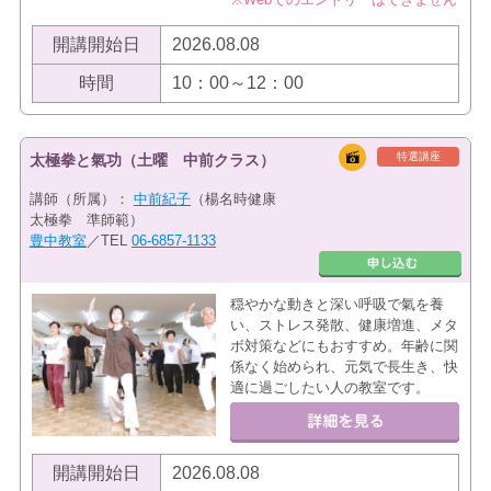
開講開始日
2026.08.08
時間
10：00～12：00
特選講座
太極拳と氣功（土曜 中前クラス）
講師（所属）：
中前紀子
（楊名時健康
太極拳 準師範）
豊中教室
／TEL
06-6857-1133
穏やかな動きと深い呼吸で氣を養
い、ストレス発散、健康増進、メタ
ボ対策などにもおすすめ。年齢に関
係なく始められ、元気で長生き、快
適に過ごしたい人の教室です。
開講開始日
2026.08.08