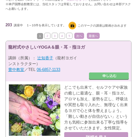
※神戸国際会館教室には、当社スタッフは常駐しておりません。お問い合わせは本部デスク
へお願いします。
203
講座中
1～10件を表示しています。
このマークの講座は動画がみれます
1
2
3
4
5
次へ
最後へ
龍村式やさしいYOGA＆眼・耳・指ヨガ
講師（所属）：
辻知香子
（龍村ヨガイ
ンストラクター）
豊中教室
／TEL
06-6857-1133
どこでも出来て、セルフケアや家族
の癒しに最適な、眼・耳・指ヨガ。
アロマも加え、姿勢を正し、呼吸法
や冥想も取り入れた、無理なく出来
るヨガで心と体を整えましょう。
「難しい動きが自信がない」という
方も気軽に参加出来る丁寧な指導を
させていただきます。女性限定。