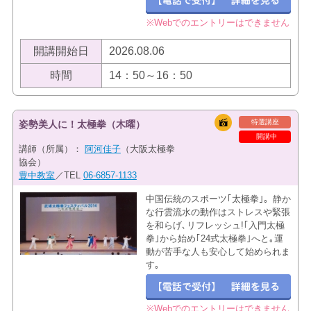
※Webでのエントリーはできません
開講開始日
2026.08.06
時間
14：50～16：50
特選講座
姿勢美人に！太極拳（木曜）
開講中
講師（所属）：
阿河佳子
（大阪太極拳
協会）
豊中教室
／TEL
06-6857-1133
中国伝統のスポーツ｢太極拳｣。静か
な行雲流水の動作はストレスや緊張
を和らげ､リフレッシュ!｢入門太極
拳｣から始め｢24式太極拳｣へと｡運
動が苦手な人も安心して始められま
す｡
※Webでのエントリーはできません