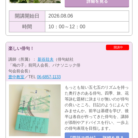
開講開始日
2026.08.06
時間
10：00～12：00
開講中
楽しい俳句！
講師（所属）：
新谷壯夫
（​俳句結社
「鳰の子」前同人会長、パナソニック俳
句会前会長）
豊中教室
／TEL
06-6857-1133
もっとも短い五七五のリズムを持っ
た奥行きのある俳句。四季、旅、花
等詠む題材に決まりが無いのが俳句
の良いところ。日記のようによんで
みませんか。前半は基礎を学び、後
半は各自が作ってきた俳句を、講師
が添削やアドバイスを行い、一歩上
の俳句表現を目指します。