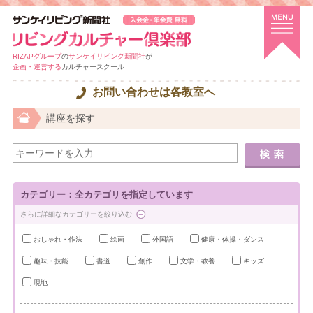
RIZAPグループ
の
サンケイリビング新聞社
が
企画・運営する
カルチャースクール
お問い合わせは各教室へ
講座を探す
カテゴリー：全カテゴリを指定しています
さらに詳細なカテゴリーを絞り込む
おしゃれ・作法
絵画
外国語
健康・体操・ダンス
趣味・技能
書道
創作
文学・教養
キッズ
現地