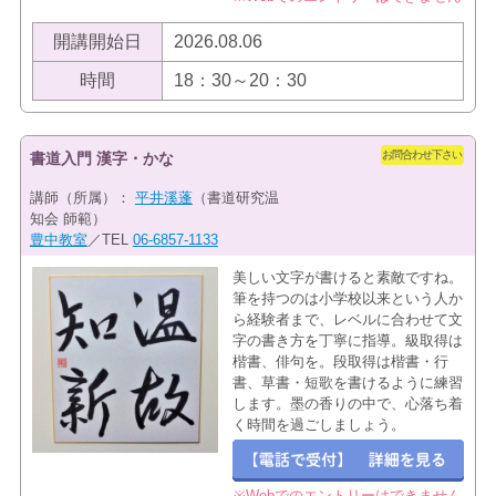
開講開始日
2026.08.06
時間
18：30～20：30
お問合わせ下さい
書道入門 漢字・かな
講師（所属）：
平井溪蓬
（書道研究温
知会 師範）
豊中教室
／TEL
06-6857-1133
美しい文字が書けると素敵ですね。
筆を持つのは小学校以来という人か
ら経験者まで、レベルに合わせて文
字の書き方を丁寧に指導。級取得は
楷書、俳句を。段取得は楷書・行
書、草書・短歌を書けるように練習
します。墨の香りの中で、心落ち着
く時間を過ごしましょう。
※Webでのエントリーはできません