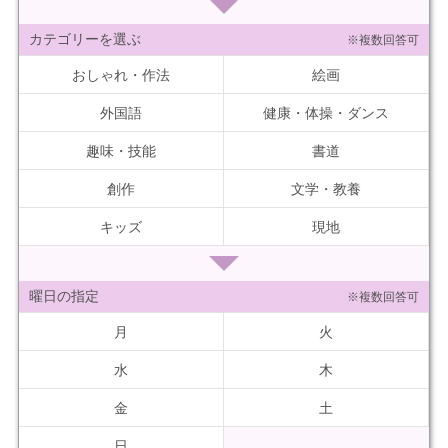
カテゴリーを選ぶ
※複数回答可
おしゃれ・作法
絵画
外国語
健康・体操・ダンス
趣味・技能
書道
創作
文学・教養
キッズ
現地
曜日の指定
※複数回答可
月
火
水
木
金
土
日