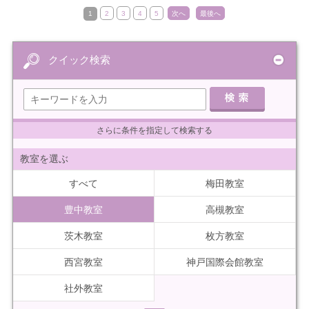
1
2
3
4
5
次へ
最後へ
クイック検索
さらに条件を指定して検索する
教室を選ぶ
すべて
梅田教室
豊中教室
高槻教室
茨木教室
枚方教室
西宮教室
神戸国際会館教室
社外教室