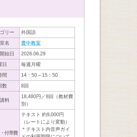
ゴリー
外国語
室名
豊中教室
開始日
2026.06.29
曜日
毎週月曜
時間
14：50～15：50
回数
8回
18,480円／8回（教材費
講料
別）
テキスト 約9,000円
（レートにより変動）
＊テキスト内音声ガイ
・付帯費
ドの利用期限について