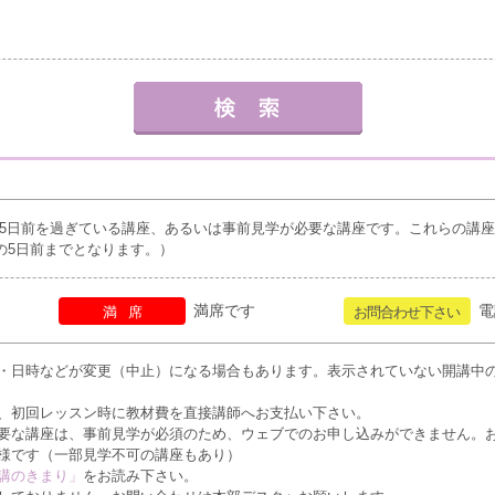
5日前を過ぎている講座、あるいは事前見学が必要な講座です。これらの講
の5日前までとなります。）
満席です
電
満席
お問合わせ下さい
・日時などが変更（中止）になる場合もあります。表示されていない開講中
、初回レッスン時に教材費を直接講師へお支払い下さい。
要な講座は、事前見学が必須のため、ウェブでのお申し込みができません。
様です（一部見学不可の講座もあり）
講のきまり」
をお読み下さい。