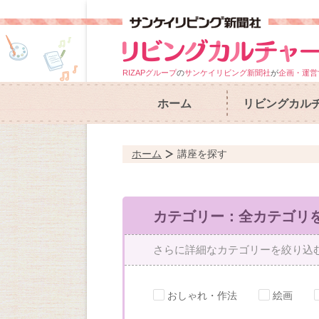
RIZAPグループ
の
サンケイリビング新聞社
が
企画・運営
ホーム
リビングカル
ホーム
講座を探す
カテゴリー：全カテゴリ
さらに詳細なカテゴリーを絞り込
おしゃれ・作法
絵画