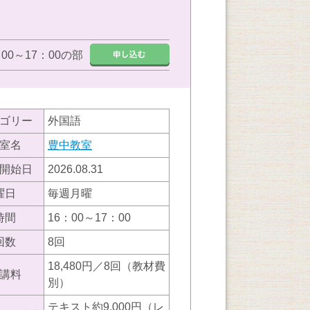
：00～17：00の部
ゴリー
外国語
室名
豊中教室
開始日
2026.08.31
曜日
毎週月曜
時間
16：00～17：00
回数
8回
18,480円／8回（教材費
講料
別）
テキスト約9,000円（レ