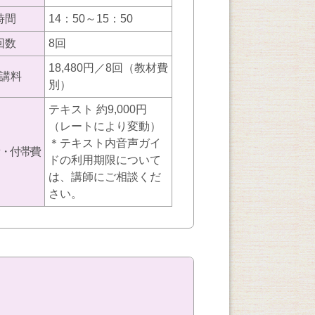
時間
14：50～15：50
回数
8回
18,480円／8回（教材費
講料
別）
テキスト 約9,000円
（レートにより変動）
＊テキスト内音声ガイ
・付帯費
ドの利用期限について
は、講師にご相談くだ
さい。