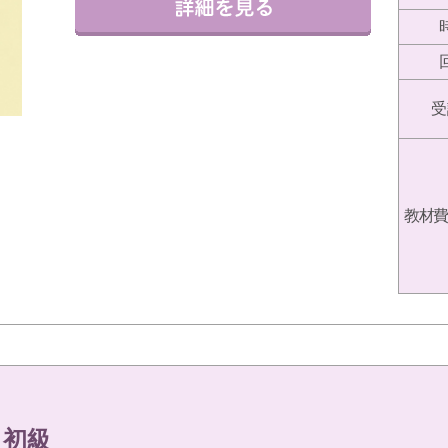
受
教材費
 初級