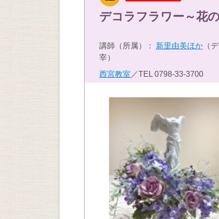
デコラフラワー～花
講師（所属）：
新里由美ほか
（デ
宰）
西宮教室
／TEL
0798-33-3700