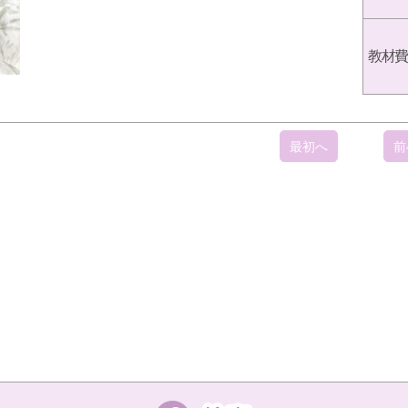
教材費
最初へ
前