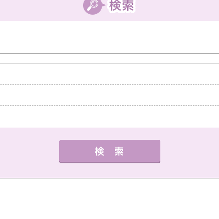
中教室
高槻教室
茨木教室
枚方教室
西宮教
外国語
健康・体操・ダンス
趣味・技能
書道