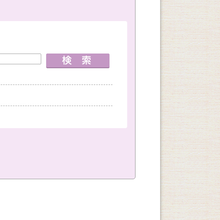
室
神戸国際会館教室
創作
文学・教養