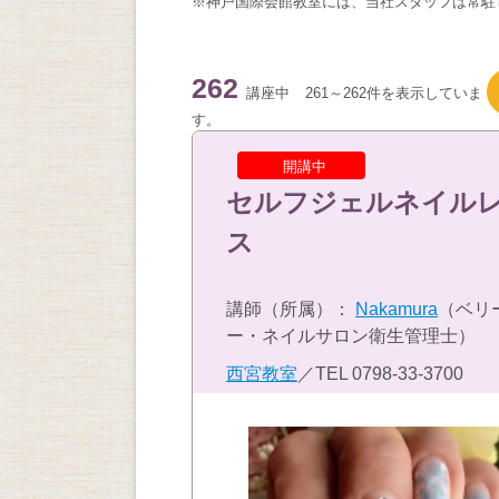
※神戸国際会館教室には、当社スタッフは常駐
262
講座中
261～262件を表示していま
す。
開講中
セルフジェルネイル
ス
講師（所属）：
Nakamura
（ベリ
ー・ネイルサロン衛生管理士）
西宮教室
／TEL
0798-33-3700