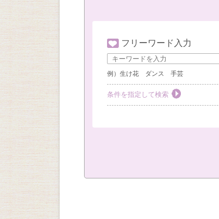
フリーワード入力
例）生け花 ダンス 手芸
条件を指定して検索
教室を選ぶ
すべて
梅田教室
豊
社外教室
カテゴリーを選ぶ
おしゃれ・作法
絵画
キッズ
現地
（※複数回答可）