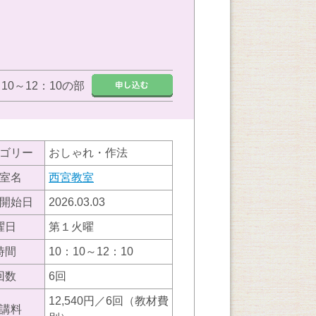
：10～12：10の部
ゴリー
おしゃれ・作法
室名
西宮教室
開始日
2026.03.03
曜日
第１火曜
時間
10：10～12：10
回数
6回
12,540円／6回（教材費
講料