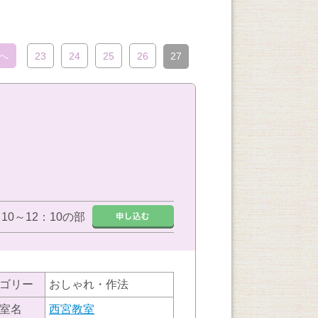
へ
23
24
25
26
27
：10～12：10の部
ゴリー
おしゃれ・作法
室名
西宮教室