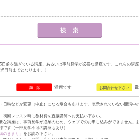
5日前を過ぎている講座、あるいは事前見学が必要な講座です。これらの講
の5日前までとなります。）
満席です
電
満席
お問合わせ下さい
・日時などが変更（中止）になる場合もあります。表示されていない開講中
、初回レッスン時に教材費を直接講師へお支払い下さい。
要な講座は、事前見学が必須のため、ウェブでのお申し込みができません。
様です（一部見学不可の講座もあり）
講のきまり」
をお読み下さい。