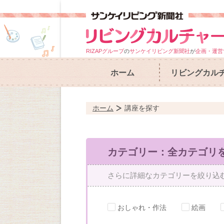
RIZAPグループ
の
サンケイリビング新聞社
が
企画・運営
ホーム
リビングカル
ホーム
講座を探す
カテゴリー：全カテゴリ
さらに詳細なカテゴリーを絞り込
おしゃれ・作法
絵画