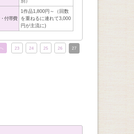
別）
1作品1,800円～（回数
・付帯費
を重ねるに連れて3,000
円が主流に)
へ
23
24
25
26
27