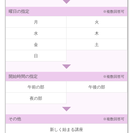
曜日の指定
※複数回答可
月
火
水
木
金
土
日
開始時間の指定
※複数回答可
午前の部
午後の部
夜の部
その他
※複数回答可
新しく始まる講座