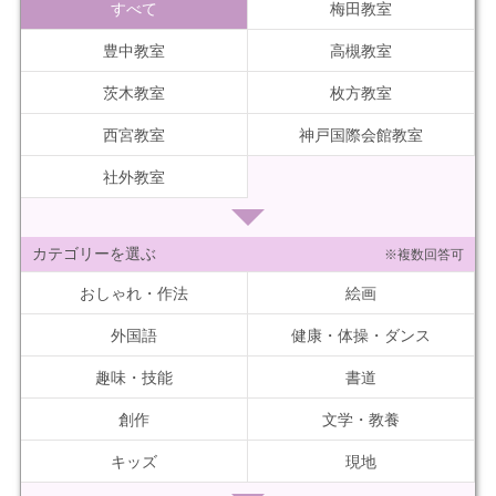
すべて
梅田教室
豊中教室
高槻教室
茨木教室
枚方教室
西宮教室
神戸国際会館教室
社外教室
カテゴリーを選ぶ
※複数回答可
おしゃれ・作法
絵画
外国語
健康・体操・ダンス
趣味・技能
書道
創作
文学・教養
キッズ
現地