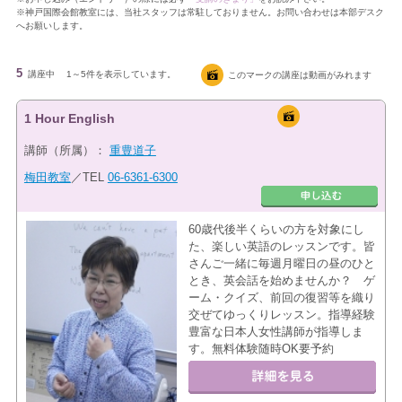
※神戸国際会館教室には、当社スタッフは常駐しておりません。お問い合わせは本部デスク
へお願いします。
5
講座中
1～5件を表示しています。
このマークの講座は動画がみれます
1 Hour English
講師（所属）：
重豊道子
梅田教室
／TEL
06-6361-6300
60歳代後半くらいの方を対象にし
た、楽しい英語のレッスンです。皆
さんご一緒に毎週月曜日の昼のひと
とき、英会話を始めませんか？ ゲ
ーム・クイズ、前回の復習等を織り
交ぜてゆっくりレッスン。指導経験
豊富な日本人女性講師が指導しま
す。無料体験随時OK要予約