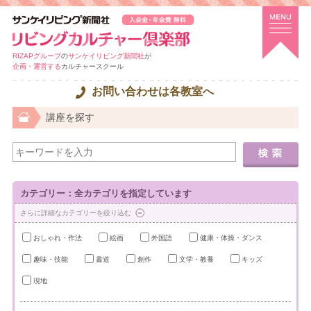
RIZAPグループ
の
サンケイリビング新聞社
が
企画・運営する
カルチャースクール
お問い合わせは各教室へ
講座を探す
カテゴリー：全カテゴリを指定しています
さらに詳細なカテゴリーを絞り込む
おしゃれ・作法
絵画
外国語
健康・体操・ダンス
趣味・技能
書道
創作
文学・教養
キッズ
現地