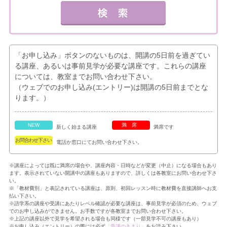
「お申し込み」ボタンのないものは、開講の5日前を過ぎてい
る講座、あるいは事前見学が必要な講座です。これらの講座
については、教室までお問い合わせ下さい。
（ウェブでのお申し込み(エントリー)は開講の5日前までとな
ります。）
NEW
満席
新しく始まる講座
満席です
お問合わせ下さい
電話か窓口にてお問い合わせ下さい。
※講座によっては既に満席の場合や、講座内容・日時などが変更（中止）になる場合もあり
ます。表示されていない開講中の講座もありますので、詳しくは各教室にお問い合わせ下さ
い。
※「教材費別」と表記されている講座は、原則、初回レッスン時に教材費を直接講師へお支
払い下さい。
※語学系の講座や受講にあたりレベル確認が必要な講座は、事前見学が必須のため、ウェブ
でのお申し込みができません。お手数ですが各教室までお問い合わせ下さい。
※上記の講座以外で見学を希望される場合も同様です（一部見学不可の講座もあり）
※お申し込み（エントリー）の際には必ず
「受講のきまり」
をお読み下さい。