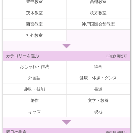
豊中教室
高槻教室
茨木教室
枚方教室
西宮教室
神戸国際会館教室
社外教室
カテゴリーを選ぶ
※複数回答可
おしゃれ・作法
絵画
外国語
健康・体操・ダンス
趣味・技能
書道
創作
文学・教養
キッズ
現地
曜日の指定
※複数回答可