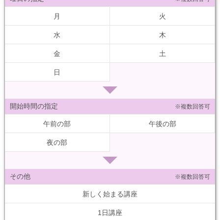
月
火
水
木
金
土
日
開始時間の指定
※複数回答可
午前の部
午後の部
夜の部
その他
※複数回答可
新しく始まる講座
1日講座