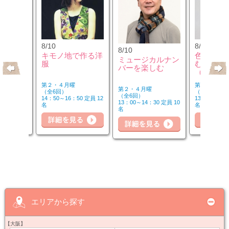
8/10
8/12
8/10
のウクレ
キモノ地で作る洋
色のチカ
ミュージカルナン
服
むカラー
バーを楽しむ
（第2水
第２・４月曜
第２水曜
第２・４月曜
（全6回）
（全3回）
（全6回）
20 定員 6
14：50～16：50 定員 12
13：00～14：
13：00～14：30 定員 10
名
名
名
詳細を見る
細を見る
詳
詳細を見る
エリアから探す
【大阪】