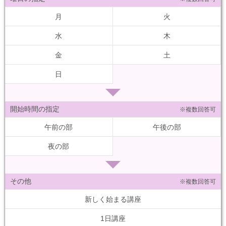
月
火
水
木
金
土
日
開始時間の指定
※複数回答可
午前の部
午後の部
夜の部
その他
※複数回答可
新しく始まる講座
1日講座