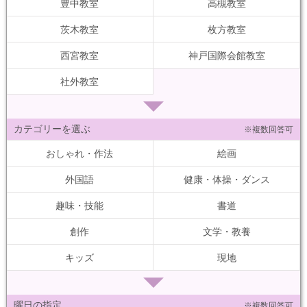
豊中教室
高槻教室
茨木教室
枚方教室
西宮教室
神戸国際会館教室
社外教室
カテゴリーを選ぶ
※複数回答可
おしゃれ・作法
絵画
外国語
健康・体操・ダンス
趣味・技能
書道
創作
文学・教養
キッズ
現地
曜日の指定
※複数回答可