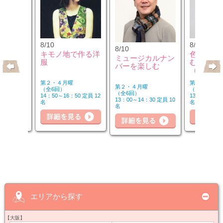
8/10
8/12
8/10
クセサリ
キモノ地で作る洋
色のチカ
ミュージカルナン
ンジ＆リ
服
むカラー
バーを楽しむ
座
（第2水
第２・４月曜
第２水曜
第２・４月曜
（全6回）
（全3回）
（全6回）
30 定員 8
14：50～16：50 定員 12
13：00～14：
13：00～14：30 定員 10
名
名
名
細を見る
詳細を見る
詳細を見る
詳
エリアから探す
【大阪】