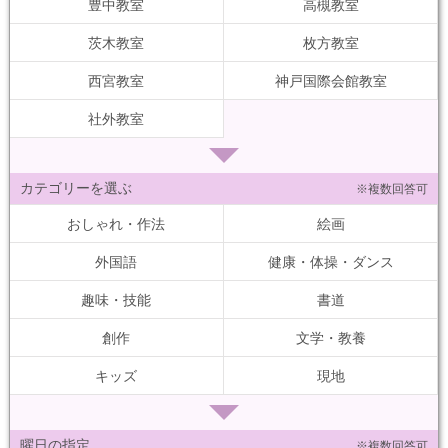
豊中教室
高槻教室
茨木教室
枚方教室
西宮教室
神戸国際会館教室
社外教室
カテゴリーを選ぶ
※複数回答可
おしゃれ・作法
絵画
外国語
健康・体操・ダンス
趣味・技能
書道
創作
文学・教養
キッズ
現地
曜日の指定
※複数回答可