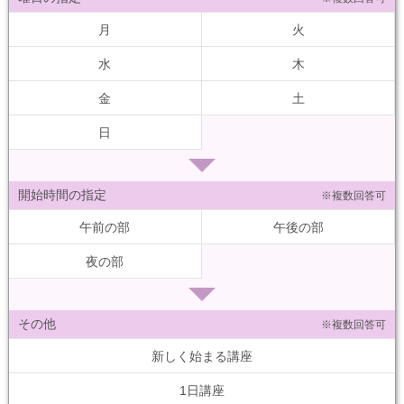
月
火
水
木
金
土
日
開始時間の指定
※複数回答可
午前の部
午後の部
夜の部
その他
※複数回答可
新しく始まる講座
1日講座