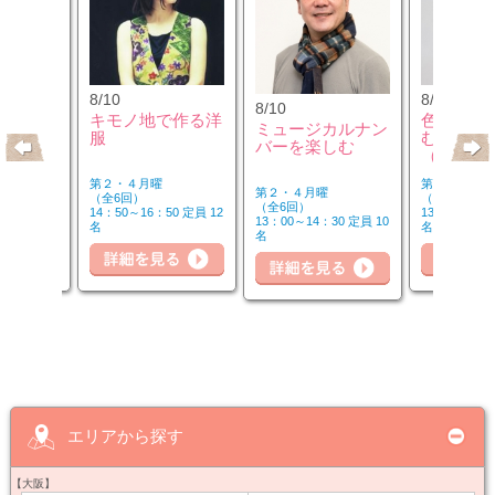
8/10
8/12
8/10
のウクレ
キモノ地で作る洋
色のチカ
ミュージカルナン
服
むカラー
バーを楽しむ
（第2水
第２・４月曜
第２水曜
第２・４月曜
（全6回）
（全3回）
（全6回）
20 定員 6
14：50～16：50 定員 12
13：00～14：
13：00～14：30 定員 10
名
名
名
詳細を見る
細を見る
詳
詳細を見る
エリアから探す
【大阪】