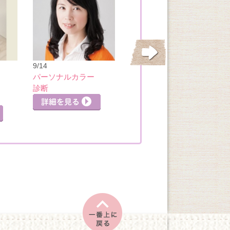
9/14
9/14
パーソナルカラー
定員３名 カラー
診断
＆ファッションア
ドバイス