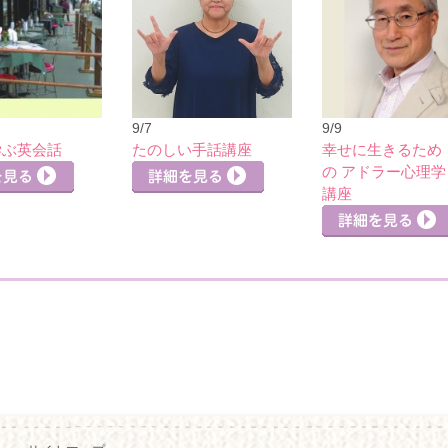
9/7
9/9
学ぶ英会話
たのしい手話講座
幸せに生きるため
の アドラー心理学
講座