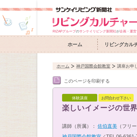
RIZAPグループ
の
サンケイリビング新聞社
が
企画・運営
ホーム
リビングカル
ホーム
神戸国際会館教室
講座お申
このページを印刷する
体験講座
お問合わせ下さい
楽しいイメージの世界
講師（所属）：
佐伯直美
（フリー
神戸国際会館教室
／TEL
06-6361-