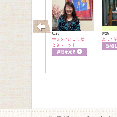
9/16
8/25
8/25
初めての九星気学
幸せをよびこむ 絵
楽しく
ときタロット