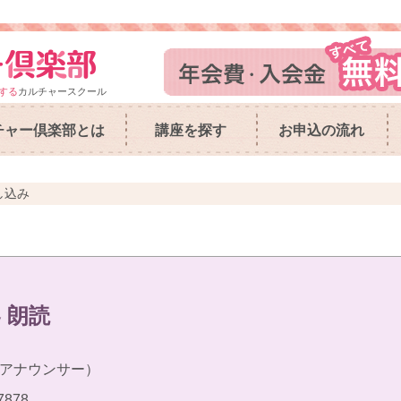
する
カルチャースクール
チャー倶楽部とは
講座を探す
お申込の流れ
し込み
 朗読
アナウンサー）
7878