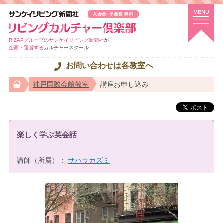
RIZAPグループ
の
サンケイリビング新聞社
が
企画・運営する
カルチャースクール
お問い合わせは各教室へ
神戸国際会館教室
講座お申し込み
楽しく学ぶ英会話
講師（所属）：
サハラカズミ