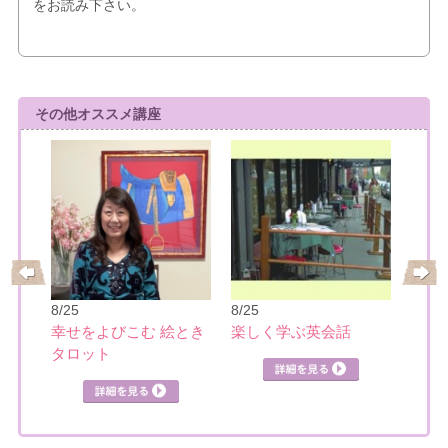
をお読み下さい。
その他オススメ講座
8/25
8/25
9/7
幸せをよびこむ 絵とき
楽しく学ぶ英会話
たの
タロット