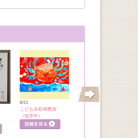
8/21
8/21
こども水彩画教室
こども水彩画教室
（低学年）
（小４以上）