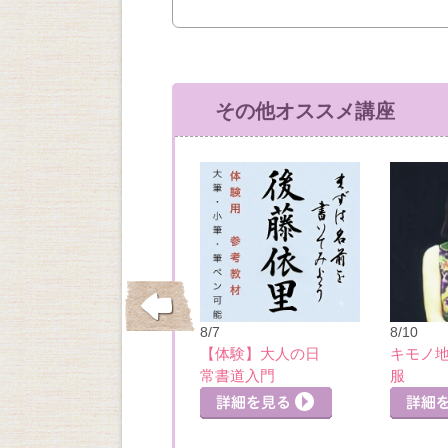
その他オススメ講座
10/26
8/7
8/10
はじめてのウクレ
【体験】大人の日
キモノ
レ
常書道入門
服
詳細を見る
詳細を見る
細を見る