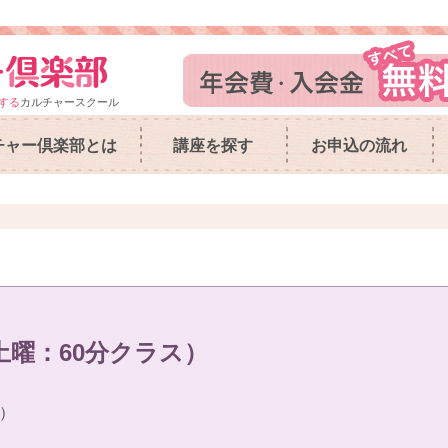
する
カルチャースクール
チャー倶楽部とは
講座を探す
お申込の流れ
土曜：60分クラス）
）