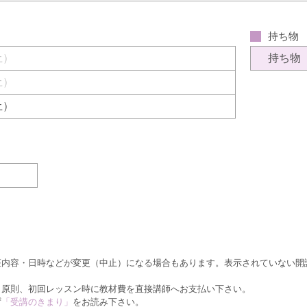
持ち物
（土）
持ち物
（土）
（土）
座内容・日時などが変更（中止）になる場合もあります。表示されていない開
、原則、初回レッスン時に教材費を直接講師へお支払い下さい。
ず
「受講のきまり」
をお読み下さい。