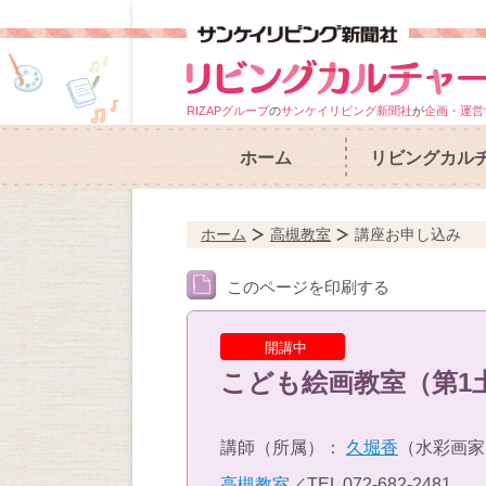
RIZAPグループ
の
サンケイリビング新聞社
が
企画・運営
ホーム
リビングカル
ホーム
高槻教室
講座お申し込み
このページを印刷する
開講中
こども絵画教室（第1
講師（所属）：
久堀香
（水彩画家
高槻教室
／TEL
072-682-2481