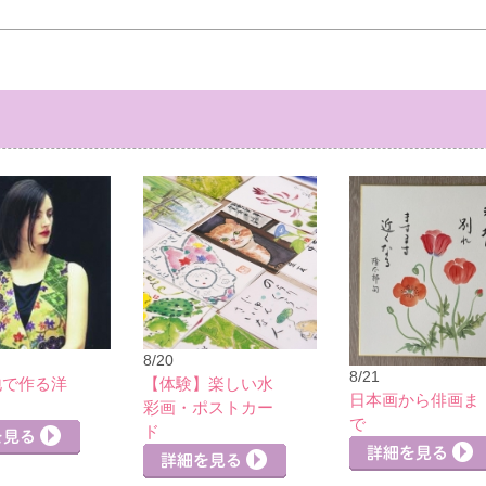
8/20
8/21
地で作る洋
【体験】楽しい水
日本画から俳画ま
彩画・ポストカー
で
ド