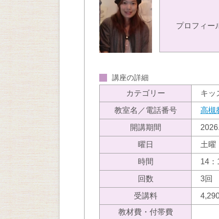
プロフィー
講座の詳細
カテゴリー
キッ
教室名／電話番号
高槻
開講期間
202
曜日
土曜
時間
14：
回数
3回
受講料
4,
教材費・付帯費