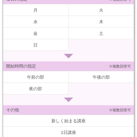
月
火
水
木
金
土
日
開始時間の指定
※複数回答可
午前の部
午後の部
夜の部
その他
※複数回答可
新しく始まる講座
1日講座