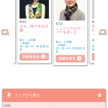
8/10
8/12
8/10
クセサリ
キモノ地で作る洋
色のチカ
ミュージカルナン
ンジ＆リ
服
むカラー
バーを楽しむ
座
（第2水
第２・４月曜
第２水曜
第２・４月曜
（全6回）
（全3回）
（全6回）
30 定員 8
14：50～16：50 定員 12
13：00～14：
13：00～14：30 定員 10
名
名
名
細を見る
詳細を見る
詳細を見る
詳
エリアから探す
【大阪】