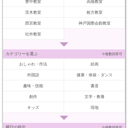
豊中教室
高槻教室
茨木教室
枚方教室
西宮教室
神戸国際会館教室
社外教室
カテゴリーを選ぶ
※複数回答可
おしゃれ・作法
絵画
外国語
健康・体操・ダンス
趣味・技能
書道
創作
文学・教養
キッズ
現地
曜日の指定
※複数回答可