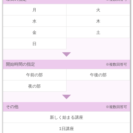
月
火
水
木
金
土
日
開始時間の指定
※複数回答可
午前の部
午後の部
夜の部
その他
※複数回答可
新しく始まる講座
1日講座