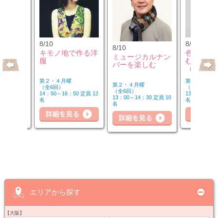
8/10
8/12
8/10
のウクレ
キモノ地で作る洋
色のチカ
ミュージカルナン
服
むカラー
バーを楽しむ
（第2水
第２・４月曜
第２水曜
第２・４月曜
（全6回）
（全3回）
（全6回）
20 定員 6
14：50～16：50 定員 12
13：00～14：
13：00～14：30 定員 10
名
名
名
詳細を見る
細を見る
詳細を見る
詳
エリアから探す
【大阪】