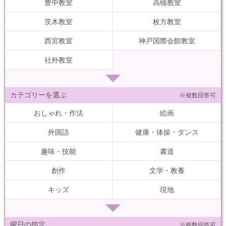
豊中教室
高槻教室
茨木教室
枚方教室
西宮教室
神戸国際会館教室
社外教室
カテゴリーを選ぶ
※複数回答可
おしゃれ・作法
絵画
外国語
健康・体操・ダンス
趣味・技能
書道
創作
文学・教養
キッズ
現地
曜日の指定
※複数回答可