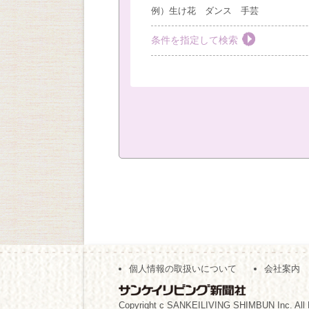
例）生け花 ダンス 手芸
条件を指定して検索
教室を選ぶ
すべて
梅田教室
豊
社外教室
カテゴリーを選ぶ
おしゃれ・作法
絵画
キッズ
現地
（※複数回答可）
開始時間の指定
個人情報の取扱いについて
会社案内
午前の部
午後の部
（※複数回答可）
Copyright c SANKEILIVING SHIMBUN Inc. All 