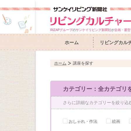
RIZAPグループ
の
サンケイリビング新聞社
が
企画・運営
ホーム
リビングカル
ホーム
講座を探す
カテゴリー：全カテゴリ
さらに詳細なカテゴリーを絞り込
おしゃれ・作法
絵画