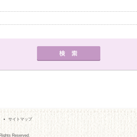
中教室
高槻教室
茨木教室
枚方教室
西宮教
外国語
健康・体操・ダンス
趣味・技能
書道
曜日の指定
サイトマップ
夜の部
月
火
水
木
金
（※複数回答可）
Rights Reserved.