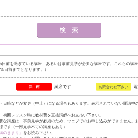
5日前を過ぎている講座、あるいは事前見学が必要な講座です。これらの講
の5日前までとなります。）
満席です
電
満席
お問合わせ下さい
・日時などが変更（中止）になる場合もあります。表示されていない開講中
、初回レッスン時に教材費を直接講師へお支払い下さい。
要な講座は、事前見学が必須のため、ウェブでのお申し込みができません。
様です（一部見学不可の講座もあり）
講のきまり」
をお読み下さい。