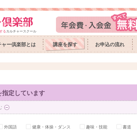
する
カルチャースクール
チャー倶楽部とは
講座を探す
お申込の流れ
を指定しています
む
外国語
健康・体操・ダンス
趣味・技能
書道