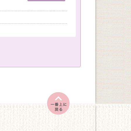
室
神戸国際会館教室
創作
文学・教養
土
日