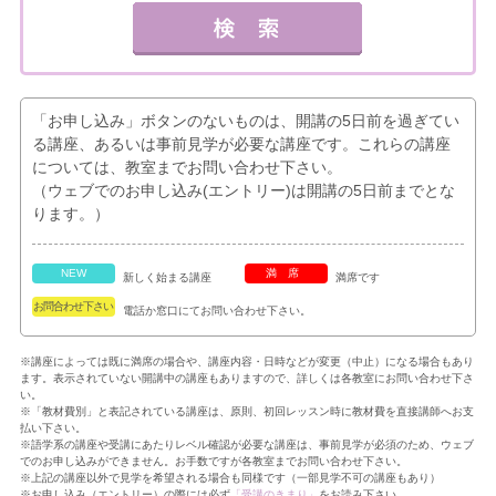
「お申し込み」ボタンのないものは、開講の5日前を過ぎてい
る講座、あるいは事前見学が必要な講座です。これらの講座
については、教室までお問い合わせ下さい。
（ウェブでのお申し込み(エントリー)は開講の5日前までとな
ります。）
NEW
満席
新しく始まる講座
満席です
お問合わせ下さい
電話か窓口にてお問い合わせ下さい。
※講座によっては既に満席の場合や、講座内容・日時などが変更（中止）になる場合もあり
ます。表示されていない開講中の講座もありますので、詳しくは各教室にお問い合わせ下さ
い。
※「教材費別」と表記されている講座は、原則、初回レッスン時に教材費を直接講師へお支
払い下さい。
※語学系の講座や受講にあたりレベル確認が必要な講座は、事前見学が必須のため、ウェブ
でのお申し込みができません。お手数ですが各教室までお問い合わせ下さい。
※上記の講座以外で見学を希望される場合も同様です（一部見学不可の講座もあり）
※お申し込み（エントリー）の際には必ず
「受講のきまり」
をお読み下さい。