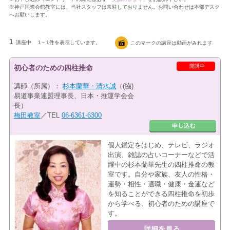
※神戸国際会館教室には、当社スタッフは常駐しておりません。お問い合わせは本部デスク
へお願いします。
1
講座中
1～1件を表示しています。
このマークの講座は動画がみれます
開講中
初心者のための四柱推命
講師（所属）：
杉本蘭華・清水誠
（(協)
易道事業連盟理事長、日本・推運学会会
長）
梅田教室
／TEL
06-6361-6300
個人鑑定をはじめ、テレビ、ラジオ
出演、雑誌の占いコーナーなどで活
躍中の杉本蘭華先生の四柱推命の教
室です。自分や家族、友人の性格・
運勢・相性・適職・健康・金運など
を知ることができる四柱推命を初歩
から学べる、初心者のための講座で
す。