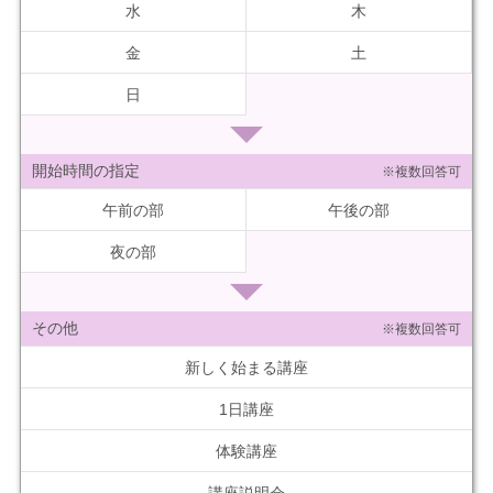
水
木
金
土
日
開始時間の指定
※複数回答可
午前の部
午後の部
夜の部
その他
※複数回答可
新しく始まる講座
1日講座
体験講座
講座説明会