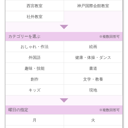
西宮教室
神戸国際会館教室
社外教室
カテゴリーを選ぶ
※複数回答可
おしゃれ・作法
絵画
外国語
健康・体操・ダンス
趣味・技能
書道
創作
文学・教養
キッズ
現地
曜日の指定
※複数回答可
月
火