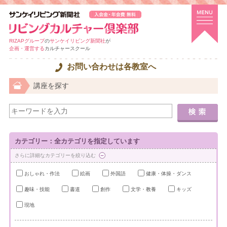
RIZAPグループ
の
サンケイリビング新聞社
が
企画・運営する
カルチャースクール
お問い合わせは各教室へ
講座を探す
カテゴリー：全カテゴリを指定しています
さらに詳細なカテゴリーを絞り込む
おしゃれ・作法
絵画
外国語
健康・体操・ダンス
趣味・技能
書道
創作
文学・教養
キッズ
現地