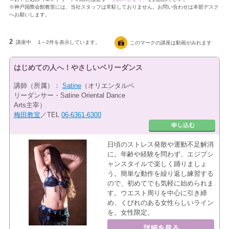
※神戸国際会館教室には、当社スタッフは常駐しておりません。お問い合わせは本部デスク
へお願いします。
2
講座中
1～2件を表示しています。
このマークの講座は動画がみれます
はじめての人へ！やさしいベリーダンス
講師（所属）：
Satine
（オリエンタルベ
リーダンサー・Satine Oriental Dance
Arts主宰）
梅田教室
／TEL
06-6361-6300
日頃のストレス発散や運動不足解消
に。年齢や経験を問わず、エジプシ
ャンスタイルで楽しく踊りましょ
う。簡単な動作を繰り返し練習する
ので、初めてでも気軽に始められま
す。ウエスト周りを中心に引き締
め、くびれのある女性らしいライン
を。女性限定。