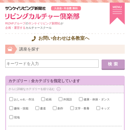
RIZAPグループ
の
サンケイリビング新聞社
が
企画・運営する
カルチャースクール
お問い合わせは各教室へ
講座を探す
カテゴリー：全カテゴリを指定しています
さらに詳細なカテゴリーを絞り込む
おしゃれ・作法
絵画
外国語
健康・体操・ダンス
趣味・技能
書道
創作
文学・教養
キッズ
現地