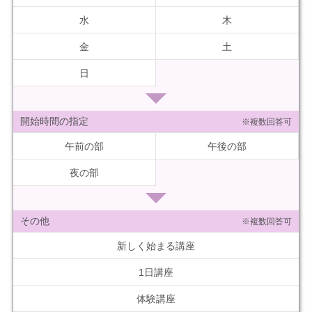
水
木
金
土
日
開始時間の指定
※複数回答可
午前の部
午後の部
夜の部
その他
※複数回答可
新しく始まる講座
1日講座
体験講座