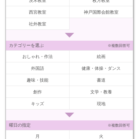
茨木教室
枚方教室
西宮教室
神戸国際会館教室
社外教室
カテゴリーを選ぶ
※複数回答可
おしゃれ・作法
絵画
外国語
健康・体操・ダンス
趣味・技能
書道
創作
文学・教養
キッズ
現地
曜日の指定
※複数回答可
月
火