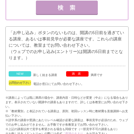
「お申し込み」ボタンのないものは、開講の5日前を過ぎてい
る講座、あるいは事前見学が必要な講座です。これらの講座
については、教室までお問い合わせ下さい。
（ウェブでのお申し込み(エントリー)は開講の5日前までとな
ります。）
NEW
満席
新しく始まる講座
満席です
お問合わせ下さい
電話か窓口にてお問い合わせ下さい。
※講座によっては既に満席の場合や、講座内容・日時などが変更（中止）になる場合もあり
ます。表示されていない開講中の講座もありますので、詳しくは各教室にお問い合わせ下さ
い。
※「教材費別」と表記されている講座は、原則、初回レッスン時に教材費を直接講師へお支
払い下さい。
※語学系の講座や受講にあたりレベル確認が必要な講座は、事前見学が必須のため、ウェブ
でのお申し込みができません。お手数ですが各教室までお問い合わせ下さい。
※上記の講座以外で見学を希望される場合も同様です（一部見学不可の講座もあり）
※お申し込み（エントリー）の際には必ず
「受講のきまり」
をお読み下さい。