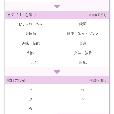
カテゴリーを選ぶ
※複数回答可
おしゃれ・作法
絵画
外国語
健康・体操・ダンス
趣味・技能
書道
創作
文学・教養
キッズ
現地
曜日の指定
※複数回答可
月
火
水
木
金
土