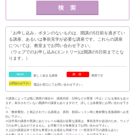
「お申し込み」ボタンのないものは、開講の5日前を過ぎてい
る講座、あるいは事前見学が必要な講座です。これらの講座
については、教室までお問い合わせ下さい。
（ウェブでのお申し込み(エントリー)は開講の5日前までとな
ります。）
NEW
満席
新しく始まる講座
満席です
お問合わせ下さい
電話か窓口にてお問い合わせ下さい。
※講座によっては既に満席の場合や、講座内容・日時などが変更（中止）になる場合もあり
ます。表示されていない開講中の講座もありますので、詳しくは各教室にお問い合わせ下さ
い。
※「教材費別」と表記されている講座は、原則、初回レッスン時に教材費を直接講師へお支
払い下さい。
※語学系の講座や受講にあたりレベル確認が必要な講座は、事前見学が必須のため、ウェブ
でのお申し込みができません。お手数ですが各教室までお問い合わせ下さい。
※上記の講座以外で見学を希望される場合も同様です（一部見学不可の講座もあり）
※お申し込み（エントリー）の際には必ず
「受講のきまり」
をお読み下さい。