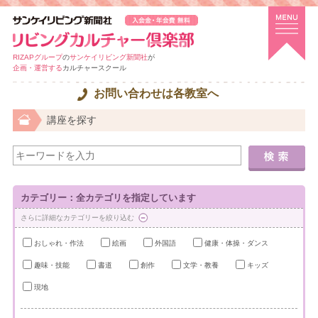
RIZAPグループ
の
サンケイリビング新聞社
が
企画・運営する
カルチャースクール
お問い合わせは各教室へ
講座を探す
カテゴリー：全カテゴリを指定しています
さらに詳細なカテゴリーを絞り込む
おしゃれ・作法
絵画
外国語
健康・体操・ダンス
趣味・技能
書道
創作
文学・教養
キッズ
現地