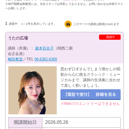
※神戸国際会館教室には、当社スタッフは常駐しておりません。お問い合わせは本部デスク
へお願いします。
1
講座中
1～1件を表示しています。
このマークの講座は動画がみれます
開講中
うたの広場
講師（所属）：
森本百合子
（関西二期
会正会員）
梅田教室
／TEL
06-6361-6300
思わず口ずさんでしまう懐かしの唱
歌から心に残るクラシック・ミュー
ジカルまで、講師の生演奏に合わせ
て楽しく歌いましょう。
※Webでのエントリーはできません
開講開始日
2026.05.26