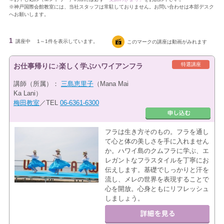
※神戸国際会館教室には、当社スタッフは常駐しておりません。お問い合わせは本部デスク
へお願いします。
1
講座中
1～1件を表示しています。
このマークの講座は動画がみれます
特選講座
お仕事帰りに♪楽しく学ぶハワイアンフラ
講師（所属）：
三島恵里子
（Mana Mai
Ka Lani）
梅田教室
／TEL
06-6361-6300
フラは生き方そのもの。フラを通し
て心と体の美しさを手に入れません
か。ハワイ島のクムフラに学ぶ、エ
レガントなフラスタイルを丁寧にお
伝えします。基礎でしっかりと汗を
流し、メレの世界を表現することで
心を開放。心身ともにリフレッシュ
しましょう。