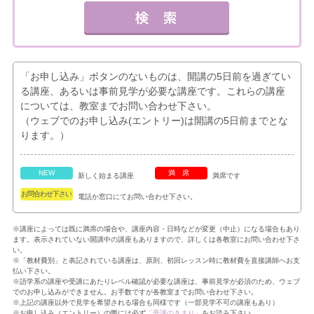
「お申し込み」ボタンのないものは、開講の5日前を過ぎてい
る講座、あるいは事前見学が必要な講座です。これらの講座
については、教室までお問い合わせ下さい。
（ウェブでのお申し込み(エントリー)は開講の5日前までとな
ります。）
NEW
満席
新しく始まる講座
満席です
お問合わせ下さい
電話か窓口にてお問い合わせ下さい。
※講座によっては既に満席の場合や、講座内容・日時などが変更（中止）になる場合もあり
ます。表示されていない開講中の講座もありますので、詳しくは各教室にお問い合わせ下さ
い。
※「教材費別」と表記されている講座は、原則、初回レッスン時に教材費を直接講師へお支
払い下さい。
※語学系の講座や受講にあたりレベル確認が必要な講座は、事前見学が必須のため、ウェブ
でのお申し込みができません。お手数ですが各教室までお問い合わせ下さい。
※上記の講座以外で見学を希望される場合も同様です（一部見学不可の講座もあり）
※お申し込み（エントリー）の際には必ず
「受講のきまり」
をお読み下さい。