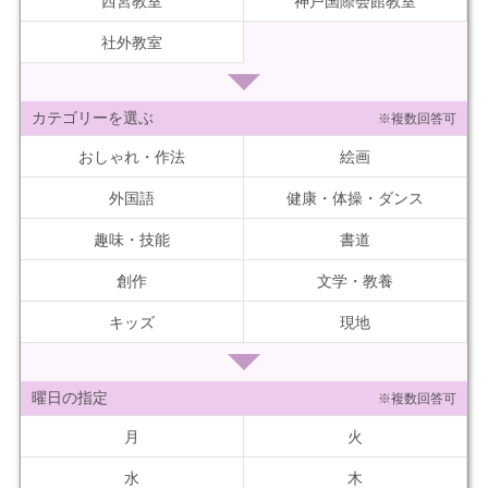
西宮教室
神戸国際会館教室
社外教室
カテゴリーを選ぶ
※複数回答可
おしゃれ・作法
絵画
外国語
健康・体操・ダンス
趣味・技能
書道
創作
文学・教養
キッズ
現地
曜日の指定
※複数回答可
月
火
水
木