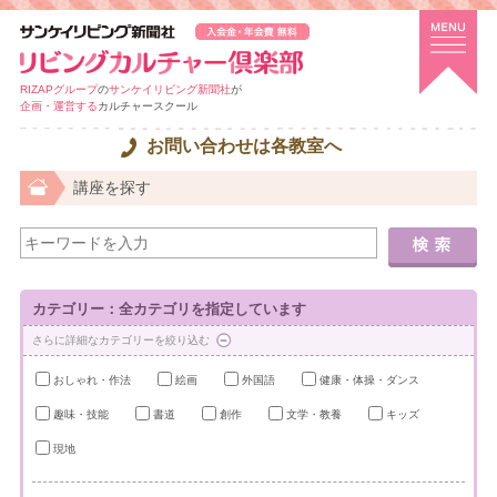
RIZAPグループ
の
サンケイリビング新聞社
が
企画・運営する
カルチャースクール
お問い合わせは各教室へ
講座を探す
カテゴリー：全カテゴリを指定しています
さらに詳細なカテゴリーを絞り込む
おしゃれ・作法
絵画
外国語
健康・体操・ダンス
趣味・技能
書道
創作
文学・教養
キッズ
現地