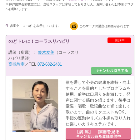
※神戸国際会館教室には、当社スタッフは常駐しておりません。お問い合わせは本部デスク
へお願いします。
4
講座中
1～4件を表示しています。
このマークの講座は動画がみれます
開講中
のどトレに！コーラスリハビリ
講師（所属）：
鈴木友美
（コーラスリ
ハビリ講師）
高槻教室
／TEL
072-682-2481
歌を通して心身の健康を維持・向上
することを目的としたプログラムを
使用。前半は口周りを刺激して、発
声に関する筋肉を鍛えます。後半は
童謡・唱歌・歌謡曲など皆で楽しく
歌います。曲のリクエストもOK。
手指の運動やリズム体操も取り入れ
た楽しいカリキュラムです。