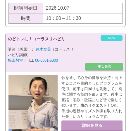
開講開始日
2026.10.07
時間
10：00～11：30
NEW
のどトレに！コーラスリハビリ
講師（所属）：
鈴木友美
（コーラスリ
ハビリ講師）
梅田教室
／TEL
06-6361-6300
歌を通して心身の健康を維持・向上
することを目的としたプログラムを
使用。前半は口周りを刺激して、発
声に関する筋肉を鍛えます。後半は
童謡・唱歌・歌謡曲など皆で楽しく
歌います。曲のリクエストもOK。
手指の運動やリズム体操も取り入れ
た楽しいカリキュラムです。