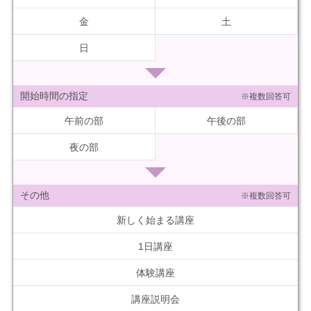
金
土
日
開始時間の指定
※複数回答可
午前の部
午後の部
夜の部
その他
※複数回答可
新しく始まる講座
1日講座
体験講座
講座説明会