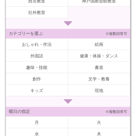
西宮教室
神戸国際会館教室
社外教室
カテゴリーを選ぶ
※複数回答可
おしゃれ・作法
絵画
外国語
健康・体操・ダンス
趣味・技能
書道
創作
文学・教養
キッズ
現地
曜日の指定
※複数回答可
月
火
水
木