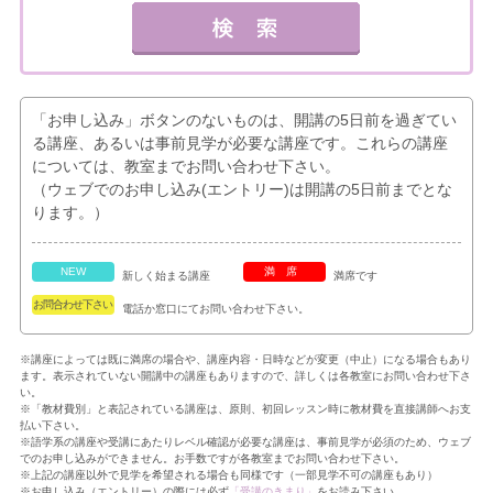
「お申し込み」ボタンのないものは、開講の5日前を過ぎてい
る講座、あるいは事前見学が必要な講座です。これらの講座
については、教室までお問い合わせ下さい。
（ウェブでのお申し込み(エントリー)は開講の5日前までとな
ります。）
NEW
満席
新しく始まる講座
満席です
お問合わせ下さい
電話か窓口にてお問い合わせ下さい。
※講座によっては既に満席の場合や、講座内容・日時などが変更（中止）になる場合もあり
ます。表示されていない開講中の講座もありますので、詳しくは各教室にお問い合わせ下さ
い。
※「教材費別」と表記されている講座は、原則、初回レッスン時に教材費を直接講師へお支
払い下さい。
※語学系の講座や受講にあたりレベル確認が必要な講座は、事前見学が必須のため、ウェブ
でのお申し込みができません。お手数ですが各教室までお問い合わせ下さい。
※上記の講座以外で見学を希望される場合も同様です（一部見学不可の講座もあり）
※お申し込み（エントリー）の際には必ず
「受講のきまり」
をお読み下さい。