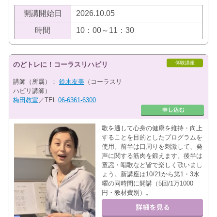
開講開始日
2026.10.05
時間
10：00～11：30
体験講座
のどトレに！コーラスリハビリ
講師（所属）：
鈴木友美
（コーラスリ
ハビリ講師）
梅田教室
／TEL
06-6361-6300
歌を通して心身の健康を維持・向上
することを目的としたプログラムを
使用。前半は口周りを刺激して、発
声に関する筋肉を鍛えます。後半は
童謡・唱歌など皆で楽しく歌いまし
ょう。新講座は10/21から第1・3水
曜の同時間に開講（5回/1万1000
円・教材費別）。