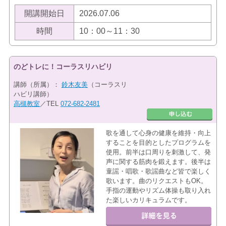
開講開始日
2026.07.06
時間
10：00～11：30
のどトレに！コーラスリハビリ
講師（所属）：
鈴木友美
（コーラスリ
ハビリ講師）
高槻教室
／TEL
072-682-2481
歌を通して心身の健康を維持・向上
することを目的としたプログラムを
使用。前半は口周りを刺激して、発
声に関する筋肉を鍛えます。後半は
童謡・唱歌・歌謡曲など皆で楽しく
歌います。曲のリクエストもOK。
手指の運動やリズム体操も取り入れ
た楽しいカリキュラムです。