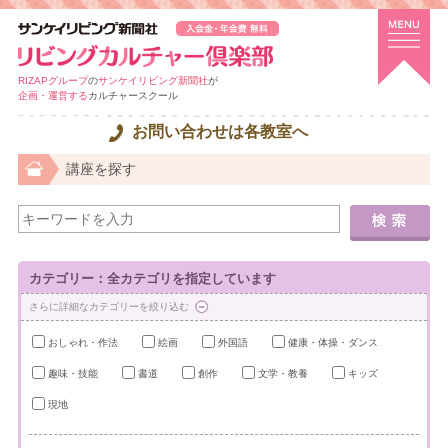
RIZAPグループ
の
サンケイリビング新聞社
が
企画・運営する
カルチャースクール
お問い合わせは各教室へ
講座を探す
カテゴリー：全カテゴリを指定しています
さらに詳細なカテゴリーを絞り込む
おしゃれ・作法
絵画
外国語
健康・体操・ダンス
趣味・技能
書道
創作
文学・教養
キッズ
現地