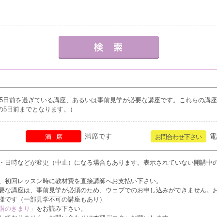
5日前を過ぎている講座、あるいは事前見学が必要な講座です。これらの講
の5日前までとなります。）
満席です
電
満席
お問合わせ下さい
・日時などが変更（中止）になる場合もあります。表示されていない開講中
、初回レッスン時に教材費を直接講師へお支払い下さい。
要な講座は、事前見学が必須のため、ウェブでのお申し込みができません。
様です（一部見学不可の講座もあり）
講のきまり」
をお読み下さい。