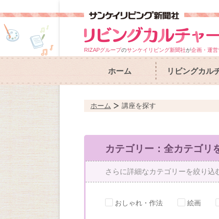
RIZAPグループ
の
サンケイリビング新聞社
が
企画・運営
ホーム
リビングカル
ホーム
講座を探す
カテゴリー：全カテゴリ
さらに詳細なカテゴリーを絞り込
おしゃれ・作法
絵画