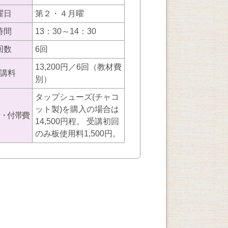
曜日
第２・４月曜
時間
13：30～14：30
回数
6回
13,200円／6回（教材費
講料
別）
タップシューズ(チャコ
ット製)を購入の場合は
・付帯費
14,500円程。 受講初回
のみ板使用料1,500円。