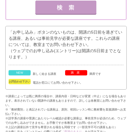
「お申し込み」ボタンのないものは、開講の5日前を過ぎてい
る講座、あるいは事前見学が必要な講座です。これらの講座
については、教室までお問い合わせ下さい。
（ウェブでのお申し込み(エントリー)は開講の5日前までとな
ります。）
NEW
満席
新しく始まる講座
満席です
お問合わせ下さい
電話か窓口にてお問い合わせ下さい。
※講座によっては既に満席の場合や、講座内容・日時などが変更（中止）になる場合もあり
ます。表示されていない開講中の講座もありますので、詳しくは各教室にお問い合わせ下さ
い。
※「教材費別」と表記されている講座は、原則、初回レッスン時に教材費を直接講師へお支
払い下さい。
※語学系の講座や受講にあたりレベル確認が必要な講座は、事前見学が必須のため、ウェブ
でのお申し込みができません。お手数ですが各教室までお問い合わせ下さい。
※上記の講座以外で見学を希望される場合も同様です（一部見学不可の講座もあり）
※お申し込み（エントリー）の際には必ず
「受講のきまり」
をお読み下さい。