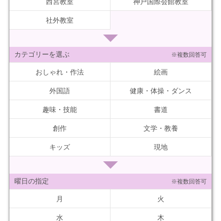
西宮教室
神戸国際会館教室
社外教室
カテゴリーを選ぶ
※複数回答可
おしゃれ・作法
絵画
外国語
健康・体操・ダンス
趣味・技能
書道
創作
文学・教養
キッズ
現地
曜日の指定
※複数回答可
月
火
水
木