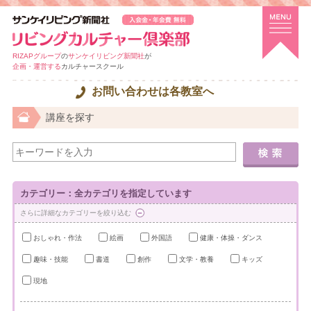
RIZAPグループ
の
サンケイリビング新聞社
が
企画・運営する
カルチャースクール
お問い合わせは各教室へ
講座を探す
カテゴリー：全カテゴリを指定しています
さらに詳細なカテゴリーを絞り込む
おしゃれ・作法
絵画
外国語
健康・体操・ダンス
趣味・技能
書道
創作
文学・教養
キッズ
現地