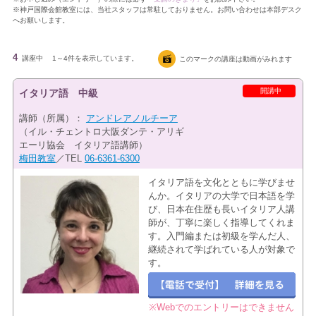
※神戸国際会館教室には、当社スタッフは常駐しておりません。お問い合わせは本部デスク
へお願いします。
4
講座中
1～4件を表示しています。
このマークの講座は動画がみれます
開講中
イタリア語 中級
講師（所属）：
アンドレアノルチーア
（イル・チェントロ大阪ダンテ・アリギ
エーリ協会 イタリア語講師）
梅田教室
／TEL
06-6361-6300
イタリア語を文化とともに学びませ
んか。イタリアの大学で日本語を学
び、日本在住歴も長いイタリア人講
師が、丁寧に楽しく指導してくれま
す。入門編または初級を学んだ人、
継続されて学ばれている人が対象で
す。
※Webでのエントリーはできません