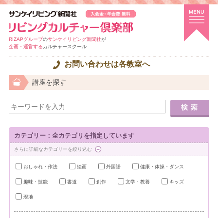
RIZAPグループ
の
サンケイリビング新聞社
が
企画・運営する
カルチャースクール
お問い合わせは各教室へ
講座を探す
カテゴリー：全カテゴリを指定しています
さらに詳細なカテゴリーを絞り込む
おしゃれ・作法
絵画
外国語
健康・体操・ダンス
趣味・技能
書道
創作
文学・教養
キッズ
現地