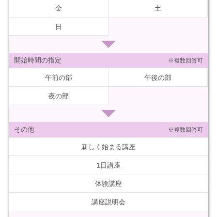
金
土
日
開始時間の指定
※複数回答可
午前の部
午後の部
夜の部
その他
※複数回答可
新しく始まる講座
1日講座
体験講座
講座説明会