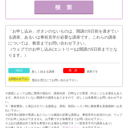
「お申し込み」ボタンのないものは、開講の5日前を過ぎてい
る講座、あるいは事前見学が必要な講座です。これらの講座
については、教室までお問い合わせ下さい。
（ウェブでのお申し込み(エントリー)は開講の5日前までとな
ります。）
NEW
満席
新しく始まる講座
満席です
お問合わせ下さい
電話か窓口にてお問い合わせ下さい。
※講座によっては既に満席の場合や、講座内容・日時などが変更（中止）になる場合もあり
ます。表示されていない開講中の講座もありますので、詳しくは各教室にお問い合わせ下さ
い。
※「教材費別」と表記されている講座は、原則、初回レッスン時に教材費を直接講師へお支
払い下さい。
※語学系の講座や受講にあたりレベル確認が必要な講座は、事前見学が必須のため、ウェブ
でのお申し込みができません。お手数ですが各教室までお問い合わせ下さい。
※上記の講座以外で見学を希望される場合も同様です（一部見学不可の講座もあり）
※お申し込み（エントリー）の際には必ず
「受講のきまり」
をお読み下さい。