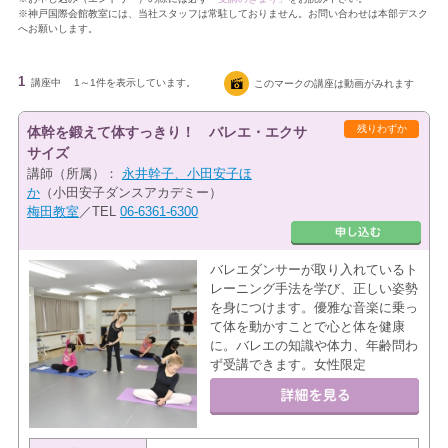
※神戸国際会館教室には、当社スタッフは常駐しておりません。お問い合わせは本部デスク
へお願いします。
1
講座中
1～1件を表示しています。
このマークの講座は動画がみれます
残りわずか
体幹を鍛えて体すっきり！ バレエ・エクサ
サイズ
講師（所属）：
永井幹子、小田安子ほ
か
（小田安子ダンスアカデミー）
梅田教室
／TEL
06-6361-6300
バレエダンサーが取り入れているト
レーニング手法を学び、正しい姿勢
を身につけます。優雅な音楽に乗っ
て体を動かすことで心と体を健康
に。バレエの知識や体力、年齢問わ
ず受講できます。女性限定