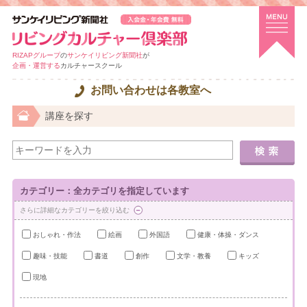
RIZAPグループ
の
サンケイリビング新聞社
が
企画・運営する
カルチャースクール
お問い合わせは各教室へ
講座を探す
カテゴリー：全カテゴリを指定しています
さらに詳細なカテゴリーを絞り込む
おしゃれ・作法
絵画
外国語
健康・体操・ダンス
趣味・技能
書道
創作
文学・教養
キッズ
現地