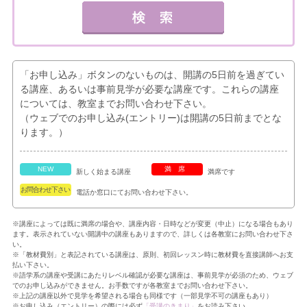
「お申し込み」ボタンのないものは、開講の5日前を過ぎてい
る講座、あるいは事前見学が必要な講座です。これらの講座
については、教室までお問い合わせ下さい。
（ウェブでのお申し込み(エントリー)は開講の5日前までとな
ります。）
NEW
満席
新しく始まる講座
満席です
お問合わせ下さい
電話か窓口にてお問い合わせ下さい。
※講座によっては既に満席の場合や、講座内容・日時などが変更（中止）になる場合もあり
ます。表示されていない開講中の講座もありますので、詳しくは各教室にお問い合わせ下さ
い。
※「教材費別」と表記されている講座は、原則、初回レッスン時に教材費を直接講師へお支
払い下さい。
※語学系の講座や受講にあたりレベル確認が必要な講座は、事前見学が必須のため、ウェブ
でのお申し込みができません。お手数ですが各教室までお問い合わせ下さい。
※上記の講座以外で見学を希望される場合も同様です（一部見学不可の講座もあり）
※お申し込み（エントリー）の際には必ず
「受講のきまり」
をお読み下さい。