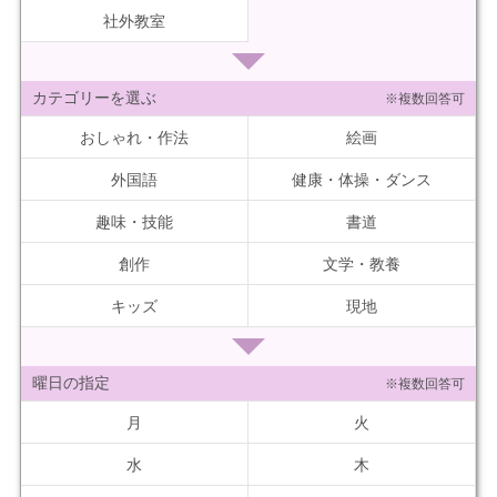
社外教室
カテゴリーを選ぶ
※複数回答可
おしゃれ・作法
絵画
外国語
健康・体操・ダンス
趣味・技能
書道
創作
文学・教養
キッズ
現地
曜日の指定
※複数回答可
月
火
水
木