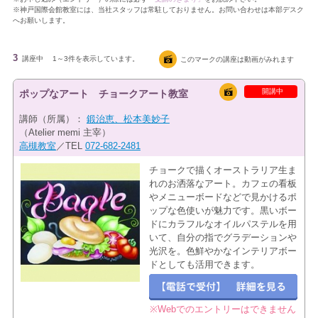
※神戸国際会館教室には、当社スタッフは常駐しておりません。お問い合わせは本部デスク
へお願いします。
3
講座中
1～3件を表示しています。
このマークの講座は動画がみれます
開講中
ポップなアート チョークアート教室
講師（所属）：
鍛治恵、松本美妙子
（Atelier memi 主宰）
高槻教室
／TEL
072-682-2481
チョークで描くオーストラリア生ま
れのお洒落なアート。カフェの看板
やメニューボードなどで見かけるポ
ップな色使いが魅力です。黒いボー
ドにカラフルなオイルパステルを用
いて、自分の指でグラデーションや
光沢を。色鮮やかなインテリアボー
ドとしても活用できます。
※Webでのエントリーはできません