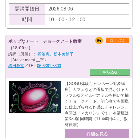
開講開始日
2026.08.06
時間
10：00～12：00
残りわずか
ポップなアート チョークアート教室
（18:00～）
講師（所属）：
鍛治恵、松本美妙子
（Atelier memi 主宰）
梅田教室
／TEL
06-6361-6300
【GOGO体験キャンペーン対象講
座】カフェなどの看板で見かけるカ
ラフルなオイルパステルを用いて描
くチョークアート。初心者でも簡単
に仕上げられる作品にチャレンジ。
今回は「マカロン」です。本講座は
第3木曜 同時間（11,440円/4回、教
材費別）