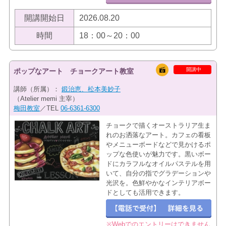
開講開始日
2026.08.20
時間
18：00～20：00
開講中
ポップなアート チョークアート教室
講師（所属）：
鍛治恵、松本美妙子
（Atelier memi 主宰）
梅田教室
／TEL
06-6361-6300
チョークで描くオーストラリア生ま
れのお洒落なアート。カフェの看板
やメニューボードなどで見かけるポ
ップな色使いが魅力です。黒いボー
ドにカラフルなオイルパステルを用
いて、自分の指でグラデーションや
光沢を。色鮮やかなインテリアボー
ドとしても活用できます。
※Webでのエントリーはできません