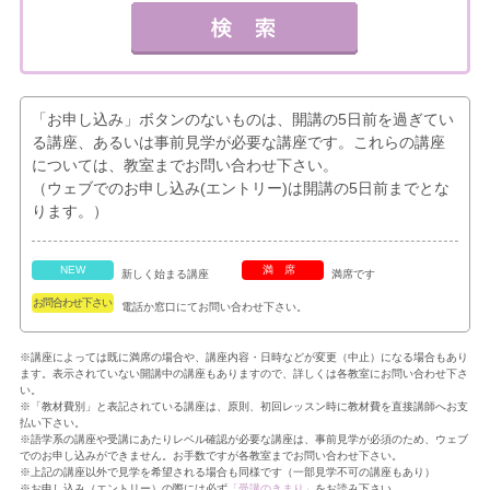
「お申し込み」ボタンのないものは、開講の5日前を過ぎてい
る講座、あるいは事前見学が必要な講座です。これらの講座
については、教室までお問い合わせ下さい。
（ウェブでのお申し込み(エントリー)は開講の5日前までとな
ります。）
NEW
満席
新しく始まる講座
満席です
お問合わせ下さい
電話か窓口にてお問い合わせ下さい。
※講座によっては既に満席の場合や、講座内容・日時などが変更（中止）になる場合もあり
ます。表示されていない開講中の講座もありますので、詳しくは各教室にお問い合わせ下さ
い。
※「教材費別」と表記されている講座は、原則、初回レッスン時に教材費を直接講師へお支
払い下さい。
※語学系の講座や受講にあたりレベル確認が必要な講座は、事前見学が必須のため、ウェブ
でのお申し込みができません。お手数ですが各教室までお問い合わせ下さい。
※上記の講座以外で見学を希望される場合も同様です（一部見学不可の講座もあり）
※お申し込み（エントリー）の際には必ず
「受講のきまり」
をお読み下さい。