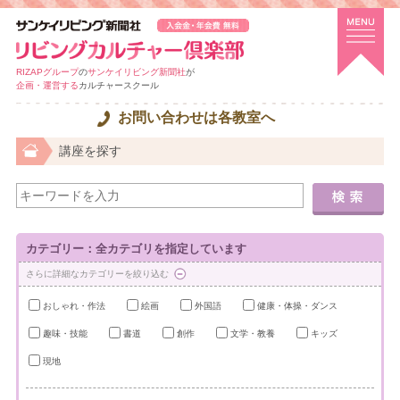
RIZAPグループ
の
サンケイリビング新聞社
が
企画・運営する
カルチャースクール
お問い合わせは各教室へ
講座を探す
カテゴリー：全カテゴリを指定しています
さらに詳細なカテゴリーを絞り込む
おしゃれ・作法
絵画
外国語
健康・体操・ダンス
趣味・技能
書道
創作
文学・教養
キッズ
現地