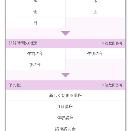
水
木
金
土
日
開始時間の指定
※複数回答可
午前の部
午後の部
夜の部
その他
※複数回答可
新しく始まる講座
1日講座
体験講座
講座説明会