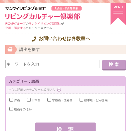
RIZAPグループ
の
サンケイリビング新聞社
が
企画・運営する
カルチャースクール
お問い合わせは各教室へ
講座を探す
カテゴリー：絵画
さらに詳細なカテゴリーを絞り込む
洋画
日本画
水墨画・墨彩画
絵手紙・はがき絵
絵画そのほか