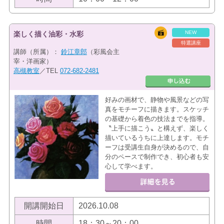
NEW
楽しく描く油彩・水彩
特選講座
講師（所属）：
鈴江章郎
（彩風会主
宰・洋画家）
高槻教室
／TEL
072-682-2481
好みの画材で、静物や風景などの写
真をモチーフに描きます。スケッチ
の基礎から着色の技法までを指導。
〝上手に描こう〟と構えず、楽しく
描いているうちに上達します。モチ
ーフは受講生自身が決めるので、自
分のペースで制作でき、初心者も安
心して学べます。
開講開始日
2026.10.08
時間
18：30～20：00