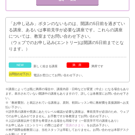
「お申し込み」ボタンのないものは、開講の5日前を過ぎてい
る講座、あるいは事前見学が必要な講座です。これらの講座
については、教室までお問い合わせ下さい。
（ウェブでのお申し込み(エントリー)は開講の5日前までとな
ります。）
NEW
満席
新しく始まる講座
満席です
お問合わせ下さい
電話か窓口にてお問い合わせ下さい。
※講座によっては既に満席の場合や、講座内容・日時などが変更（中止）になる場合もあり
ます。表示されていない開講中の講座もありますので、詳しくは各教室にお問い合わせ下さ
い。
※「教材費別」と表記されている講座は、原則、初回レッスン時に教材費を直接講師へお支
払い下さい。
※語学系の講座や受講にあたりレベル確認が必要な講座は、事前見学が必須のため、ウェブ
でのお申し込みができません。お手数ですが各教室までお問い合わせ下さい。
※上記の講座以外で見学を希望される場合も同様です（一部見学不可の講座もあり）
※お申し込み（エントリー）の際には必ず
「受講のきまり」
をお読み下さい。
※神戸国際会館教室には、当社スタッフは常駐しておりません。お問い合わせは本部デスク
へお願いします。