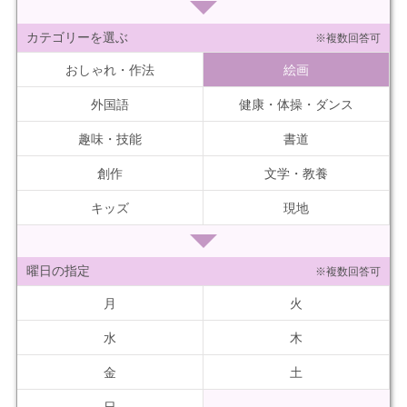
カテゴリーを選ぶ
※複数回答可
おしゃれ・作法
絵画
外国語
健康・体操・ダンス
趣味・技能
書道
創作
文学・教養
キッズ
現地
曜日の指定
※複数回答可
月
火
水
木
金
土