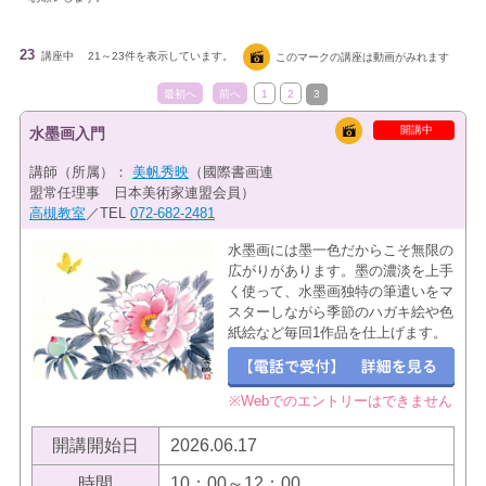
23
講座中
21～23件を表示しています。
このマークの講座は動画がみれます
最初へ
前へ
1
2
3
開講中
水墨画入門
講師（所属）：
美帆秀映
（國際書画連
盟常任理事 日本美術家連盟会員）
高槻教室
／TEL
072-682-2481
水墨画には墨一色だからこそ無限の
広がりがあります。墨の濃淡を上手
く使って、水墨画独特の筆遣いをマ
スターしながら季節のハガキ絵や色
紙絵など毎回1作品を仕上げます。
※Webでのエントリーはできません
開講開始日
2026.06.17
時間
10：00～12：00