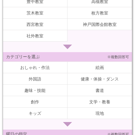
豊中教室
高槻教室
茨木教室
枚方教室
西宮教室
神戸国際会館教室
社外教室
カテゴリーを選ぶ
※複数回答可
おしゃれ・作法
絵画
外国語
健康・体操・ダンス
趣味・技能
書道
創作
文学・教養
キッズ
現地
曜日の指定
※複数回答可