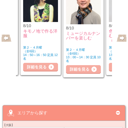
8/10
8/12
8/10
のウクレ
キモノ地で作る洋
色のチカ
ミュージカルナン
服
むカラー
バーを楽しむ
（第2水
第２・４月曜
第２水曜
第２・４月曜
（全6回）
（全3回）
（全6回）
20 定員 6
14：50～16：50 定員 12
13：00～14：
13：00～14：30 定員 10
名
名
名
詳細を見る
細を見る
詳
詳細を見る
エリアから探す
【大阪】