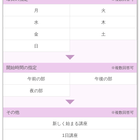
月
火
水
木
金
土
日
開始時間の指定
※複数回答可
午前の部
午後の部
夜の部
その他
※複数回答可
新しく始まる講座
1日講座