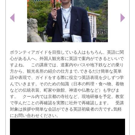
ボランティアガイドを目指している人はもちろん、英語に関
心がある人へ。外国人観光客に英語で案内ができるといいで
すよね。 この講座では、道案内やバスや地下鉄などの乗り
方から、観光名所の紹介の仕方まで､できるだけ簡単な英単
語や表現で、ガイドをする際に役立つ英語表現を少しずつ学
んでいきます。そのための知識（日本の料理・食べ物、着物
などの伝統衣装、町家や旅館、神道や仏教など）も学びま
す。 クール内では京都の寺社など、現地研修を予定。教室
で学んだことの再確認を実際に社外で再確認します。 受講
対象は挨拶や簡単な会話ができる英語初級者の方です｡気軽
にお問い合わせください。