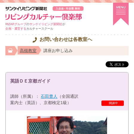
RIZAPグループ
の
サンケイリビング新聞社
が
企画・運営する
カルチャースクール
お問い合わせは各教室へ
高槻教室
講座お申し込み
英語ＤＥ京都ガイド
講師（所属）：
石田豊人
（全国通訳
案内士（英語）、京都検定1級）
特選講座
開講中