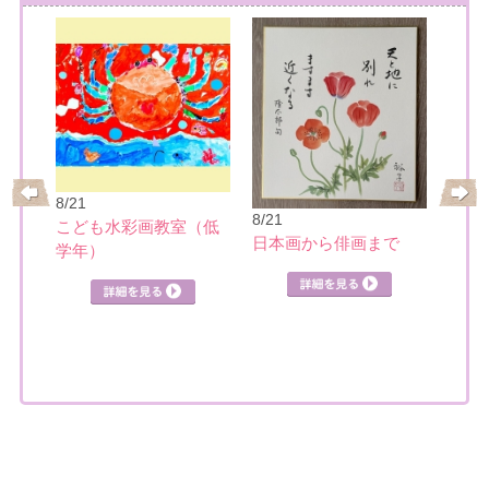
8/21
8/21
8/21
レ
こども水彩画教室（低
こど
日本画から俳画まで
学年）
４以