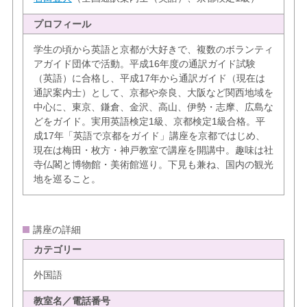
プロフィール
学生の頃から英語と京都が大好きで、複数のボランティ
アガイド団体で活動。平成16年度の通訳ガイド試験
（英語）に合格し、平成17年から通訳ガイド（現在は
通訳案内士）として、京都や奈良、大阪など関西地域を
中心に、東京、鎌倉、金沢、高山、伊勢・志摩、広島な
どをガイド。実用英語検定1級、京都検定1級合格。平
成17年「英語で京都をガイド」講座を京都ではじめ、
現在は梅田・枚方・神戸教室で講座を開講中。趣味は社
寺仏閣と博物館・美術館巡り。下見も兼ね、国内の観光
地を巡ること。
講座の詳細
カテゴリー
外国語
教室名／電話番号