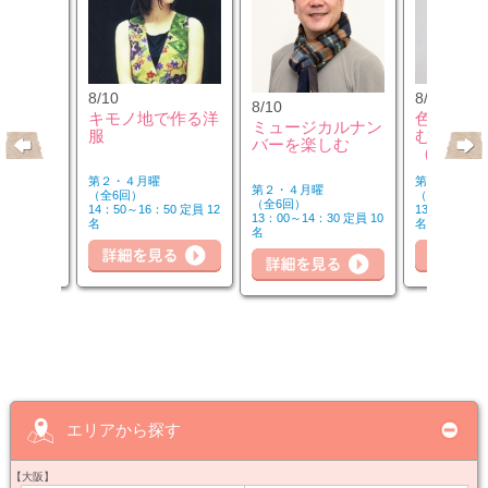
8/10
8/12
8/10
クセサリ
キモノ地で作る洋
色のチカ
ミュージカルナン
ンジ＆リ
服
むカラー
バーを楽しむ
座
（第2水
第２・４月曜
第２水曜
第２・４月曜
（全6回）
（全3回）
（全6回）
30 定員 8
14：50～16：50 定員 12
13：00～14：
13：00～14：30 定員 10
名
名
名
細を見る
詳細を見る
詳細を見る
詳
エリアから探す
【大阪】