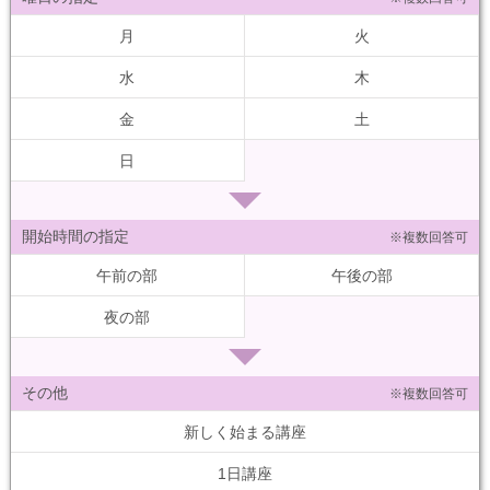
月
火
水
木
金
土
日
開始時間の指定
※複数回答可
午前の部
午後の部
夜の部
その他
※複数回答可
新しく始まる講座
1日講座