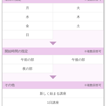
月
火
水
木
金
土
日
開始時間の指定
※複数回答可
午前の部
午後の部
夜の部
その他
※複数回答可
新しく始まる講座
1日講座