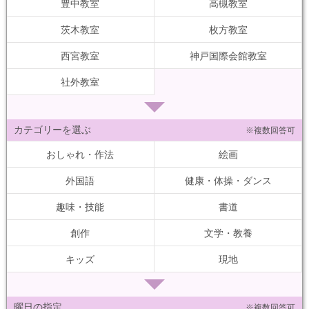
豊中教室
高槻教室
茨木教室
枚方教室
西宮教室
神戸国際会館教室
社外教室
カテゴリーを選ぶ
※複数回答可
おしゃれ・作法
絵画
外国語
健康・体操・ダンス
趣味・技能
書道
創作
文学・教養
キッズ
現地
曜日の指定
※複数回答可