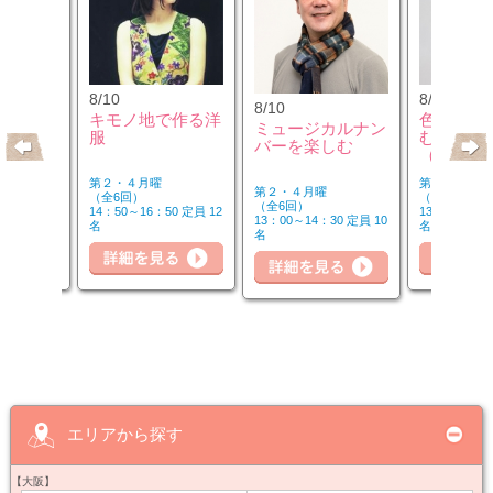
8/10
8/12
8/10
クセサリ
キモノ地で作る洋
色のチカ
ミュージカルナン
ンジ＆リ
服
むカラー
バーを楽しむ
座
（第2水
第２・４月曜
第２水曜
第２・４月曜
（全6回）
（全3回）
（全6回）
30 定員 8
14：50～16：50 定員 12
13：00～14：
13：00～14：30 定員 10
名
名
名
細を見る
詳細を見る
詳細を見る
詳
エリアから探す
【大阪】