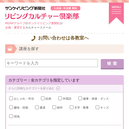
RIZAPグループ
の
サンケイリビング新聞社
が
企画・運営する
カルチャースクール
お問い合わせは各教室へ
講座を探す
カテゴリー：全カテゴリを指定しています
さらに詳細なカテゴリーを絞り込む
おしゃれ・作法
絵画
外国語
健康・体操・ダンス
趣味・技能
書道
創作
文学・教養
キッズ
現地