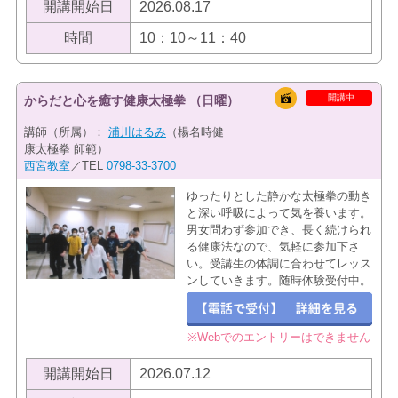
開講開始日
2026.08.17
時間
10：10～11：40
開講中
からだと心を癒す健康太極拳 （日曜）
講師（所属）：
浦川はるみ
（楊名時健
康太極拳 師範）
西宮教室
／TEL
0798-33-3700
ゆったりとした静かな太極拳の動き
と深い呼吸によって気を養います。
男女問わず参加でき、長く続けられ
る健康法なので、気軽に参加下さ
い。受講生の体調に合わせてレッス
ンしていきます。随時体験受付中。
※Webでのエントリーはできません
開講開始日
2026.07.12