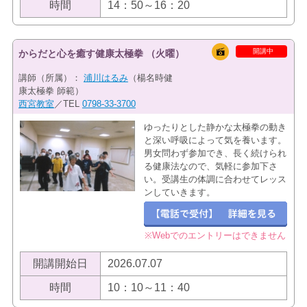
時間
14：50～16：20
開講中
からだと心を癒す健康太極拳 （火曜）
講師（所属）：
浦川はるみ
（楊名時健
康太極拳 師範）
西宮教室
／TEL
0798-33-3700
ゆったりとした静かな太極拳の動き
と深い呼吸によって気を養います。
男女問わず参加でき、長く続けられ
る健康法なので、気軽に参加下さ
い。受講生の体調に合わせてレッス
ンしていきます。
※Webでのエントリーはできません
開講開始日
2026.07.07
時間
10：10～11：40