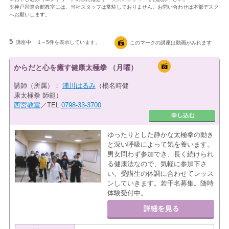
※神戸国際会館教室には、当社スタッフは常駐しておりません。お問い合わせは本部デスク
へお願いします。
5
講座中
1～5件を表示しています。
このマークの講座は動画がみれます
からだと心を癒す健康太極拳 （月曜）
講師（所属）：
浦川はるみ
（楊名時健
康太極拳 師範）
西宮教室
／TEL
0798-33-3700
ゆったりとした静かな太極拳の動き
と深い呼吸によって気を養います。
男女問わず参加でき、長く続けられ
る健康法なので、気軽に参加下さ
い。受講生の体調に合わせてレッス
ンしていきます。若干名募集。随時
体験受付中。