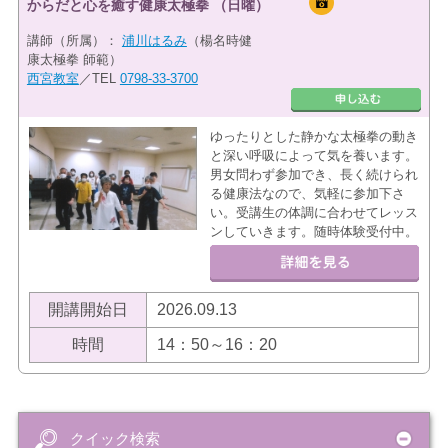
からだと心を癒す健康太極拳 （日曜）
講師（所属）：
浦川はるみ
（楊名時健
康太極拳 師範）
西宮教室
／TEL
0798-33-3700
ゆったりとした静かな太極拳の動き
と深い呼吸によって気を養います。
男女問わず参加でき、長く続けられ
る健康法なので、気軽に参加下さ
い。受講生の体調に合わせてレッス
ンしていきます。随時体験受付中。
開講開始日
2026.09.13
時間
14：50～16：20
クイック検索