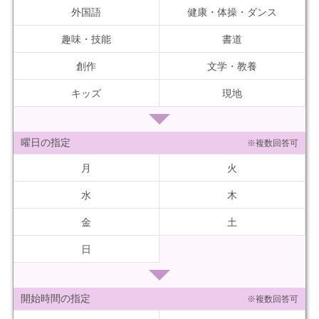
外国語
健康・体操・ダンス
趣味・技能
書道
創作
文学・教養
キッズ
現地
曜日の指定
※複数回答可
月
火
水
木
金
土
日
開始時間の指定
※複数回答可