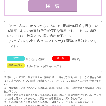
「お申し込み」ボタンのないものは、開講の5日前を過ぎてい
る講座、あるいは事前見学が必要な講座です。これらの講座
については、教室までお問い合わせ下さい。
（ウェブでのお申し込み(エントリー)は開講の5日前までとな
ります。）
NEW
満席
新しく始まる講座
満席です
お問合わせ下さい
電話か窓口にてお問い合わせ下さい。
※講座によっては既に満席の場合や、講座内容・日時などが変更（中止）になる場合もあり
ます。表示されていない開講中の講座もありますので、詳しくは各教室にお問い合わせ下さ
い。
※「教材費別」と表記されている講座は、原則、初回レッスン時に教材費を直接講師へお支
払い下さい。
※語学系の講座や受講にあたりレベル確認が必要な講座は、事前見学が必須のため、ウェブ
でのお申し込みができません。お手数ですが各教室までお問い合わせ下さい。
※上記の講座以外で見学を希望される場合も同様です（一部見学不可の講座もあり）
※お申し込み（エントリー）の際には必ず
「受講のきまり」
をお読み下さい。