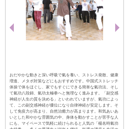
おだやかな動きと深い呼吸で氣を養い、ストレス発散、健康
増進、メタボ対策などにもおすすめです。中国式ストレッチ
体操で体をほぐし、家でもすぐにできる簡単な氣功法、そし
て氣功八段錦、氣功太極拳へと無理なく進みます。「副交感
神経が人生の質を決める」といわれていますが、氣功によっ
て、この副交感神経が優位になり自律神経が安定します。そ
して免疫力が高まり、自然治癒力が高まります。和気あいあ
いとした和やかな雰囲気の中、身体を動かすことが苦手な人
にも、マイペースで気軽に続けられると人気の「楊名時氣功