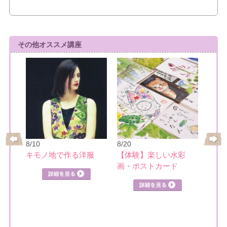
その他オススメ講座
8/10
8/20
8/21
レ
キモノ地で作る洋服
【体験】楽しい水彩
日本
画・ポストカード