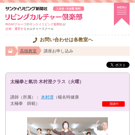
RIZAPグループ
の
サンケイリビング新聞社
が
企画・運営する
カルチャースクール
お問い合わせは各教室へ
高槻教室
講座お申し込み
太極拳と氣功 木村澄クラス（火曜）
講師（所属）：
木村澄
（楊名時健康
太極拳 師範）
特選講座
開講中