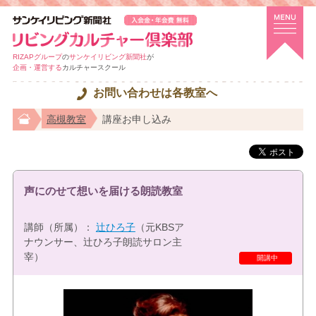
RIZAPグループ
の
サンケイリビング新聞社
が
企画・運営する
カルチャースクール
お問い合わせは各教室へ
高槻教室
講座お申し込み
声にのせて想いを届ける朗読教室
講師（所属）：
辻ひろ子
（元KBSア
ナウンサー、辻ひろ子朗読サロン主
宰）
特選講座
開講中