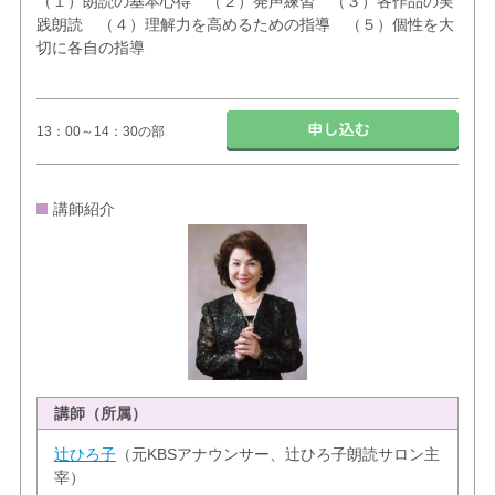
（１）朗読の基本心得 （２）発声練習 （３）各作品の実
践朗読 （４）理解力を高めるための指導 （５）個性を大
切に各自の指導
13：00～14：30の部
講師紹介
講師（所属）
辻ひろ子
（元KBSアナウンサー、辻ひろ子朗読サロン主
宰）