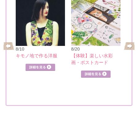
8/10
8/20
8/21
レ
キモノ地で作る洋服
【体験】楽しい水彩
日本
画・ポストカード