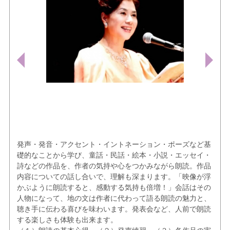
発声・発音・アクセント・イントネーション・ポーズなど基
礎的なことから学び、童話・民話・絵本・小説・エッセイ・
詩などの作品を、作者の気持や心をつかみながら朗読。作品
内容についての話し合いで、理解も深まります。「映像が浮
かぶように朗読すると、感動する気持も倍増！」会話はその
人物になって、地の文は作者に代わって語る朗読の魅力と、
聴き手に伝わる喜びを味わいます。発表会など、人前で朗読
する楽しさも体験も出来ます。