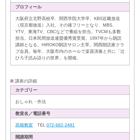
プロフィール
大阪府立北野高校卒、関西学院大学卒、KBS近畿放送
（現京都放送）入社。その後フリーとなり、MBS、
YTV、東海TV、CBCなどで番組を担当。TVCMも多数
担当。日本民間放送連盟優秀賞受賞。1997年から朗読
講師となる。HIROKO朗読サロン主宰。関西朗読家クラ
ブ会員。毎年、大阪市内のホールで楽器演奏と共に「辻
ひろ子読み語りの世界」を開催。
講座の詳細
カテゴリー
おしゃれ・作法
教室名／電話番号
高槻教室
TEL:
072-682-2481
開講期間