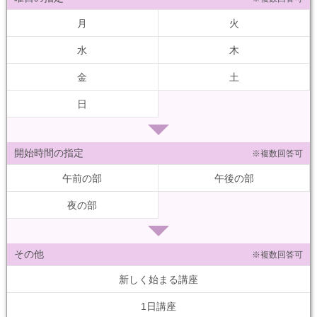
月
火
水
木
金
土
日
開始時間の指定
※複数回答可
午前の部
午後の部
夜の部
その他
※複数回答可
新しく始まる講座
1日講座