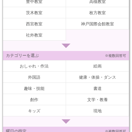
豊中教室
高槻教室
茨木教室
枚方教室
西宮教室
神戸国際会館教室
社外教室
カテゴリーを選ぶ
※複数回答可
おしゃれ・作法
絵画
外国語
健康・体操・ダンス
趣味・技能
書道
創作
文学・教養
キッズ
現地
曜日の指定
※複数回答可