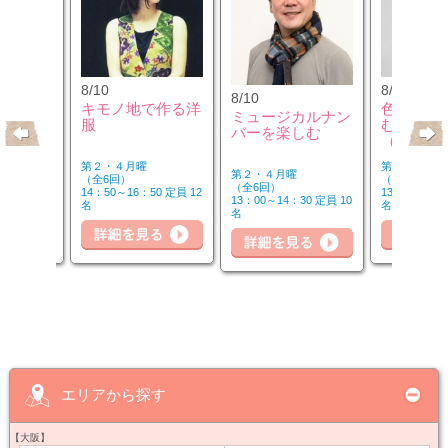
8/10
8/12
8/10
のウクレ
キモノ地で作る洋
色のチカ
ミュージカルナン
服
むカラー
バーを楽しむ
（第2水
第２・４月曜
第２水曜
第２・４月曜
（全6回）
（全3回）
（全6回）
20 定員 6
14：50～16：50 定員 12
13：00～14：
13：00～14：30 定員 10
名
名
名
詳細を見る
細を見る
詳
詳細を見る
エリアから探す
【大阪】