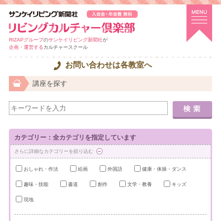
RIZAPグループ
の
サンケイリビング新聞社
が
企画・運営する
カルチャースクール
お問い合わせは各教室へ
講座を探す
カテゴリー：全カテゴリを指定しています
さらに詳細なカテゴリーを絞り込む
おしゃれ・作法
絵画
外国語
健康・体操・ダンス
趣味・技能
書道
創作
文学・教養
キッズ
現地