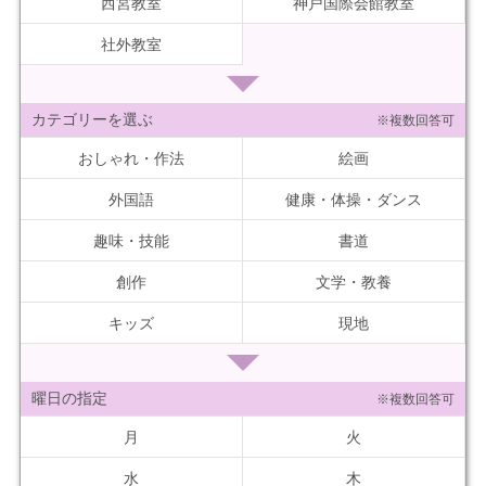
西宮教室
神戸国際会館教室
社外教室
カテゴリーを選ぶ
※複数回答可
おしゃれ・作法
絵画
外国語
健康・体操・ダンス
趣味・技能
書道
創作
文学・教養
キッズ
現地
曜日の指定
※複数回答可
月
火
水
木