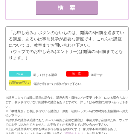
「お申し込み」ボタンのないものは、開講の5日前を過ぎてい
る講座、あるいは事前見学が必要な講座です。これらの講座
については、教室までお問い合わせ下さい。
（ウェブでのお申し込み(エントリー)は開講の5日前までとな
ります。）
NEW
満席
新しく始まる講座
満席です
お問合わせ下さい
電話か窓口にてお問い合わせ下さい。
※講座によっては既に満席の場合や、講座内容・日時などが変更（中止）になる場合もあり
ます。表示されていない開講中の講座もありますので、詳しくは各教室にお問い合わせ下さ
い。
※「教材費別」と表記されている講座は、原則、初回レッスン時に教材費を直接講師へお支
払い下さい。
※語学系の講座や受講にあたりレベル確認が必要な講座は、事前見学が必須のため、ウェブ
でのお申し込みができません。お手数ですが各教室までお問い合わせ下さい。
※上記の講座以外で見学を希望される場合も同様です（一部見学不可の講座もあり）
※お申し込み（エントリー）の際には必ず
「受講のきまり」
をお読み下さい。