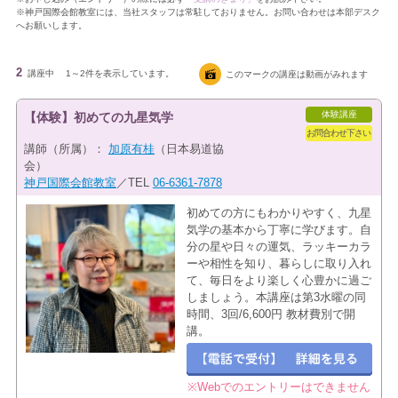
※神戸国際会館教室には、当社スタッフは常駐しておりません。お問い合わせは本部デスク
へお願いします。
2
講座中
1～2件を表示しています。
このマークの講座は動画がみれます
体験講座
【体験】初めての九星気学
お問合わせ下さい
講師（所属）：
加原有桂
（日本易道協
会）
神戸国際会館教室
／TEL
06-6361-7878
初めての方にもわかりやすく、九星
気学の基本から丁寧に学びます。自
分の星や日々の運気、ラッキーカラ
ーや相性を知り、暮らしに取り入れ
て、毎日をより楽しく心豊かに過ご
しましょう。本講座は第3水曜の同
時間、3回/6,600円 教材費別で開
講。
※Webでのエントリーはできません