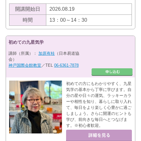
開講開始日
2026.08.19
時間
13：00～14：30
初めての九星気学
講師（所属）：
加原有桂
（日本易道協
会）
神戸国際会館教室
／TEL
06-6361-7878
初めての方にもわかりやすく、九星
気学の基本から丁寧に学びます。自
分の星や日々の運気、ラッキーカラ
ーや相性を知り、暮らしに取り入れ
て、毎日をより楽しく心豊かに過ご
しましょう。さらに開運のヒントも
学び、前向きな毎日へとつなげま
す。※初心者歓迎。